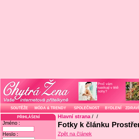
Proč vám
natékají v létě
nohy?
SOUTĚŽE
MÓDA & TRENDY
SPOLEČNOST
BYDLENÍ
ZDRAVÍ
Hlavní strana
/
/
PŘIHLÁŠENÍ
Jméno :
Fotky k článku Prostře
Zpět na článek
Heslo :