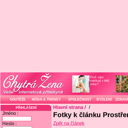
Proč vám
natékají v létě
nohy?
SOUTĚŽE
MÓDA & TRENDY
SPOLEČNOST
BYDLENÍ
ZDRAVÍ
Hlavní strana
/
/
PŘIHLÁŠENÍ
Jméno :
Fotky k článku Prostřen
Zpět na článek
Heslo :