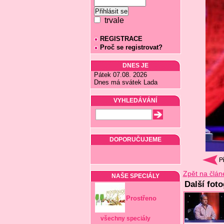
trvale
REGISTRACE
Proč se registrovat?
DNES JE
Pátek 07.08. 2026
Dnes má svátek Lada
VYHLEDÁVÁNÍ
DOPORUČUJEME
Zpět na člán
NAŠE SPECIÁLY
Další fot
Prostřeno
všechny speciály