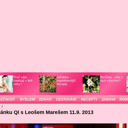
Proč vám
Jeřabiny -
Borůvky - víte o
natékají v létě
nejoblíbenější
nich všechno?
nohy?
recepty
LEČNOST
BYDLENÍ
ZDRAVÍ
CESTOVÁNÍ
RECEPTY
ZÁBAVA
ROD
/
/
lánku QI s Leošem Marešem 11.9. 2013