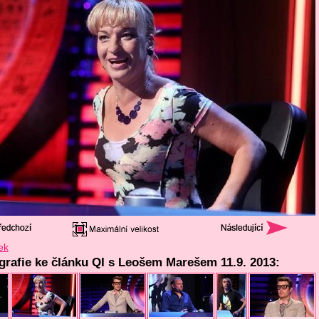
ek
ografie ke článku QI s Leošem Marešem 11.9. 2013: