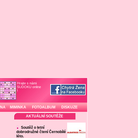
Hrajte s námi
SUDOKU online
!
INA
MIMINKA
FOTOALBUM
DISKUZE
AKTUÁLNÍ SOUTĚŽE
Soutěž o letní
dobrodružné čtení Černobílé
léto.