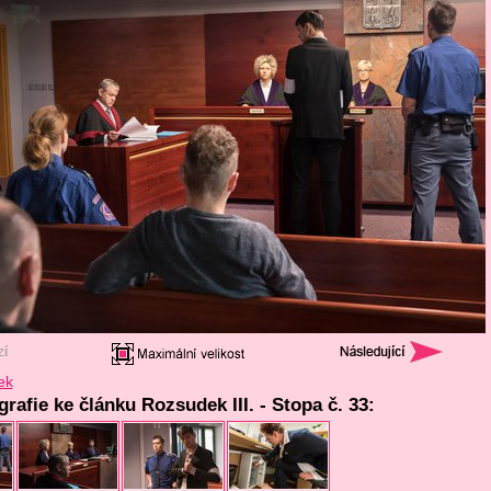
ek
grafie ke článku Rozsudek III. - Stopa č. 33: