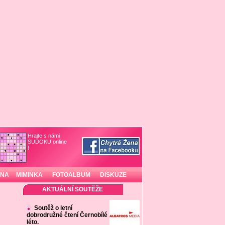
Hrajte s námi
SUDOKU online
!
INA
MIMINKA
FOTOALBUM
DISKUZE
AKTUÁLNÍ SOUTĚŽE
Soutěž o letní
dobrodružné čtení Černobílé
léto.