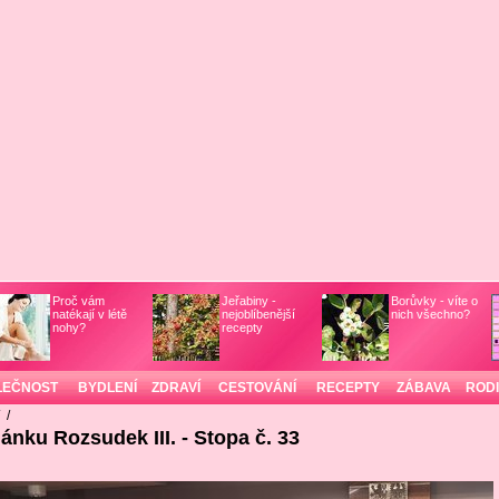
Proč vám
Jeřabiny -
Borůvky - víte o
natékají v létě
nejoblíbenější
nich všechno?
nohy?
recepty
LEČNOST
BYDLENÍ
ZDRAVÍ
CESTOVÁNÍ
RECEPTY
ZÁBAVA
ROD
/
/
lánku Rozsudek III. - Stopa č. 33