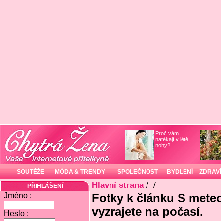
Proč vám
natékají v létě
nohy?
SOUTĚŽE
MÓDA & TRENDY
SPOLEČNOST
BYDLENÍ
ZDRAVÍ
Hlavní strana
/
/
PŘIHLÁŠENÍ
Jméno :
Fotky k článku S mete
vyzrajete na počasí.
Heslo :