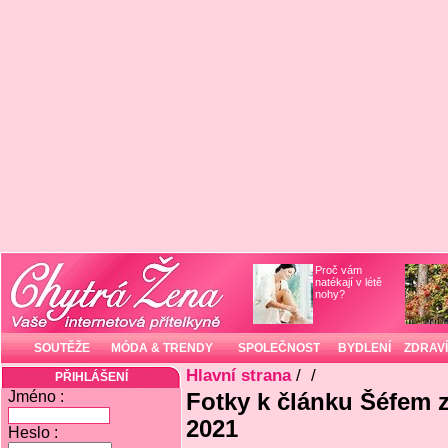
Proč vám
natékají v létě
nohy?
SOUTĚŽE
MÓDA & TRENDY
SPOLEČNOST
BYDLENÍ
ZDRAVÍ
Hlavní strana
/
/
PŘIHLÁŠENÍ
Jméno :
Fotky k článku Šéfem za 
2021
Heslo :