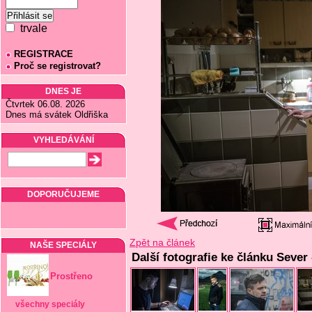
trvale
REGISTRACE
Proč se registrovat?
DNES JE
Čtvrtek 06.08. 2026
Dnes má svátek Oldřiška
VYHLEDÁVÁNÍ
DOPORUČUJEME
Zpět na článek
NAŠE SPECIÁLY
Další fotografie ke článku Sever 
Prostřeno
všechny speciály