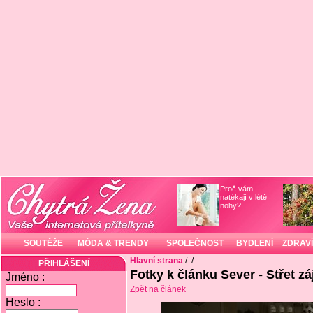
Proč vám
natékají v létě
nohy?
SOUTĚŽE
MÓDA & TRENDY
SPOLEČNOST
BYDLENÍ
ZDRAVÍ
Hlavní strana
/
/
PŘIHLÁŠENÍ
Fotky k článku Sever - Střet z
Jméno :
Zpět na článek
Heslo :