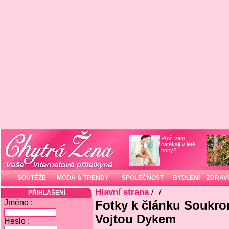
Proč vám
natékají v létě
nohy?
SOUTĚŽE
MÓDA & TRENDY
SPOLEČNOST
BYDLENÍ
ZDRAVÍ
Hlavní strana
/
/
PŘIHLÁŠENÍ
Jméno :
Fotky k článku Soukrom
Vojtou Dykem
Heslo :