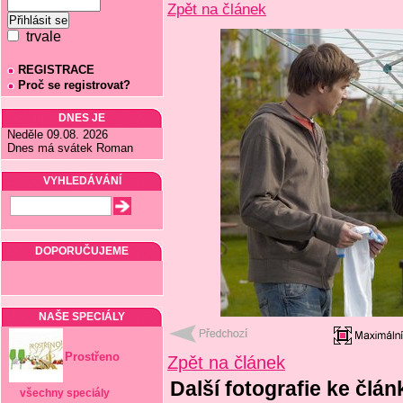
Zpět na článek
trvale
REGISTRACE
Proč se registrovat?
DNES JE
Neděle 09.08. 2026
Dnes má svátek Roman
VYHLEDÁVÁNÍ
DOPORUČUJEME
NAŠE SPECIÁLY
Prostřeno
Zpět na článek
Další fotografie ke člá
všechny speciály