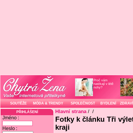
Proč vám
natékají v létě
nohy?
SOUTĚŽE
MÓDA & TRENDY
SPOLEČNOST
BYDLENÍ
ZDRAVÍ
Hlavní strana
/
/
PŘIHLÁŠENÍ
Jméno :
Fotky k článku Tři výl
kraji
Heslo :