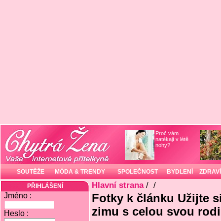
Proč vám
natékají v létě
nohy?
SOUTĚŽE
MÓDA & TRENDY
SPOLEČNOST
BYDLENÍ
ZDRAVÍ
Hlavní strana
/
/
PŘIHLÁŠENÍ
Jméno :
Fotky k článku Užijte 
zimu s celou svou rod
Heslo :