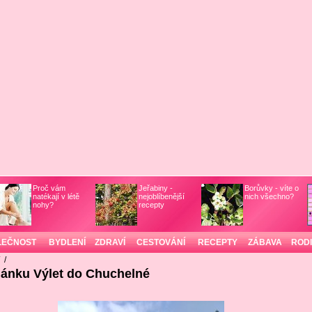
Proč vám
Jeřabiny -
Borůvky - víte o
natékají v létě
nejoblíbenější
nich všechno?
nohy?
recepty
LEČNOST
BYDLENÍ
ZDRAVÍ
CESTOVÁNÍ
RECEPTY
ZÁBAVA
ROD
/
/
lánku Výlet do Chuchelné