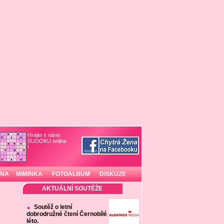
Hrajte s námi
SUDOKU online
!
INA
MIMINKA
FOTOALBUM
DISKUZE
AKTUÁLNÍ SOUTĚŽE
Soutěž o letní
dobrodružné čtení Černobílé
léto.