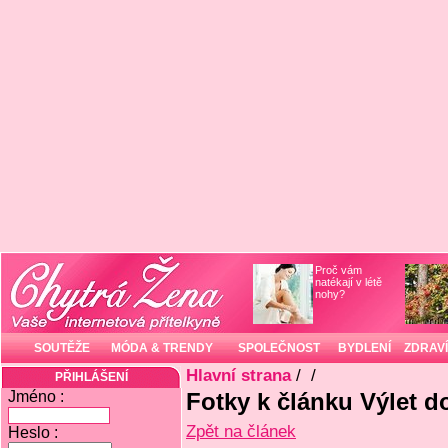
Proč vám
natékají v létě
nohy?
SOUTĚŽE
MÓDA & TRENDY
SPOLEČNOST
BYDLENÍ
ZDRAVÍ
Hlavní strana
/
/
PŘIHLÁŠENÍ
Jméno :
Fotky k článku Výlet d
Zpět na článek
Heslo :