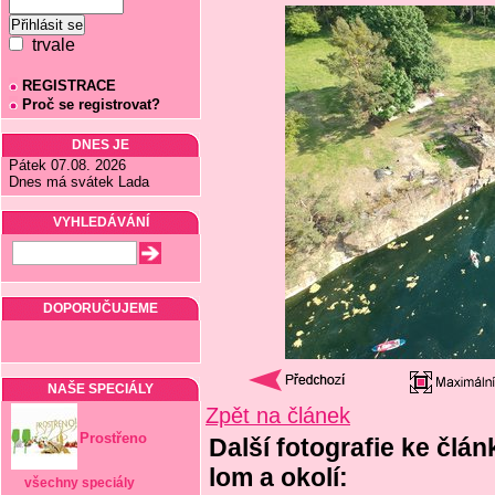
trvale
REGISTRACE
Proč se registrovat?
DNES JE
Pátek 07.08. 2026
Dnes má svátek Lada
VYHLEDÁVÁNÍ
DOPORUČUJEME
NAŠE SPECIÁLY
Zpět na článek
Prostřeno
Další fotografie ke člá
lom a okolí:
všechny speciály