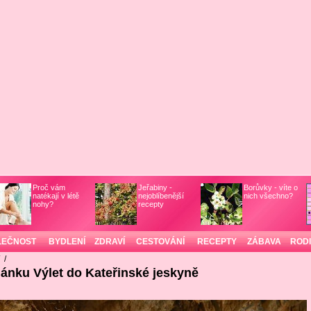
Proč vám
Jeřabiny -
Borůvky - víte o
natékají v létě
nejoblíbenější
nich všechno?
nohy?
recepty
LEČNOST
BYDLENÍ
ZDRAVÍ
CESTOVÁNÍ
RECEPTY
ZÁBAVA
ROD
/
/
lánku Výlet do Kateřinské jeskyně