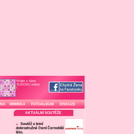
Hrajte s námi
SUDOKU online
!
INA
MIMINKA
FOTOALBUM
DISKUZE
AKTUÁLNÍ SOUTĚŽE
Soutěž o letní
dobrodružné čtení Černobílé
léto.