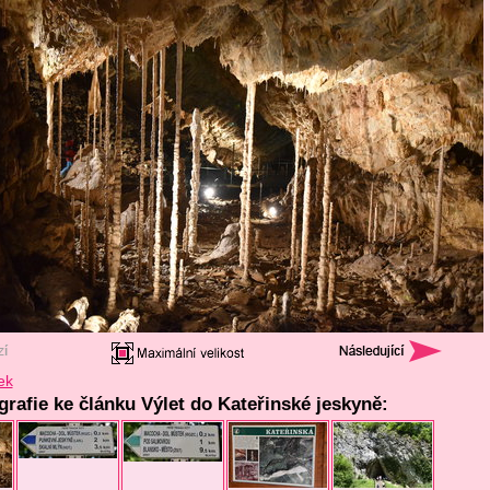
ek
grafie ke článku Výlet do Kateřinské jeskyně: