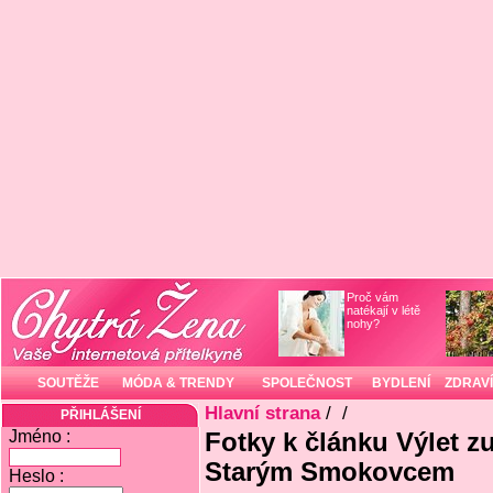
Proč vám
natékají v létě
nohy?
SOUTĚŽE
MÓDA & TRENDY
SPOLEČNOST
BYDLENÍ
ZDRAVÍ
Hlavní strana
/
/
PŘIHLÁŠENÍ
Jméno :
Fotky k článku Výlet 
Starým Smokovcem
Heslo :