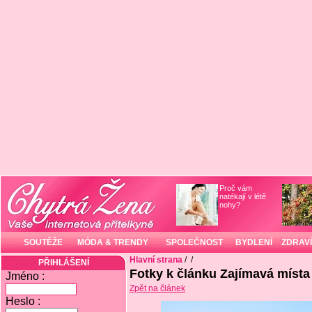
Proč vám
natékají v létě
nohy?
SOUTĚŽE
MÓDA & TRENDY
SPOLEČNOST
BYDLENÍ
ZDRAVÍ
Hlavní strana
/
/
PŘIHLÁŠENÍ
Fotky k článku Zajímavá místa
Jméno :
Zpět na článek
Heslo :