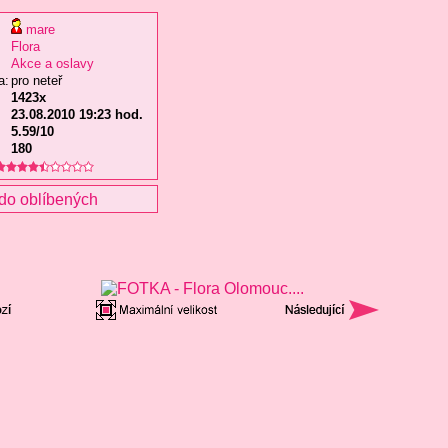
mare
Flora
Akce a oslavy
a:
pro neteř
1423x
23.08.2010 19:23 hod.
5.59/10
180
do oblíbených