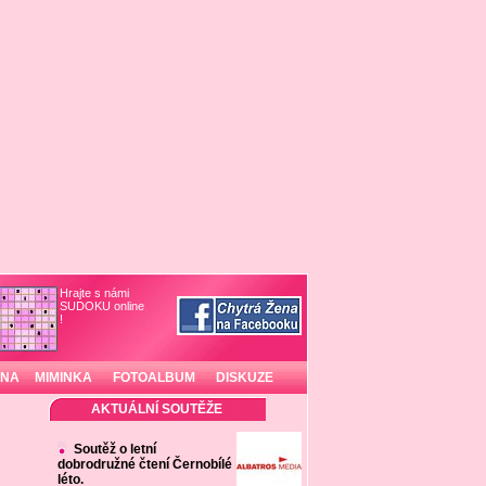
Hrajte s námi
SUDOKU online
!
INA
MIMINKA
FOTOALBUM
DISKUZE
AKTUÁLNÍ SOUTĚŽE
Soutěž o letní
dobrodružné čtení Černobílé
léto.