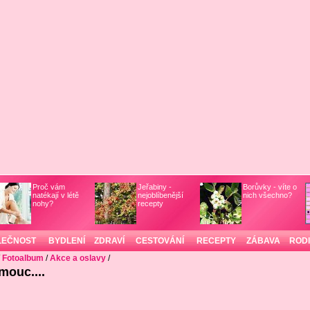
Proč vám
Jeřabiny -
Borůvky - víte o
natékají v létě
nejoblíbenější
nich všechno?
nohy?
recepty
LEČNOST
BYDLENÍ
ZDRAVÍ
CESTOVÁNÍ
RECEPTY
ZÁBAVA
ROD
/
Fotoalbum
/
Akce a oslavy
/
mouc....