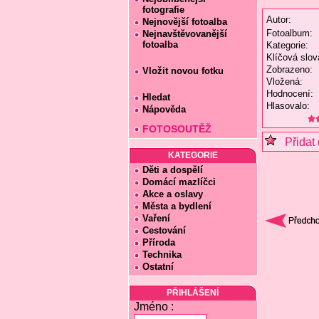
fotografie
Autor:
Nejnovější fotoalba
Fotoalbum:
Nejnavštěvovanější
fotoalba
Kategorie:
Klíčová slov
Zobrazeno:
Vložit novou fotku
Vložená:
Hodnocení:
Hledat
Hlasovalo:
Nápověda
FOTOSOUTĚŽ
Přidat 
KATEGORIE
Děti a dospělí
Domácí mazlíčci
Akce a oslavy
Města a bydlení
Vaření
Cestování
Příroda
Technika
Ostatní
PŘIHLÁŠENÍ
Jméno :