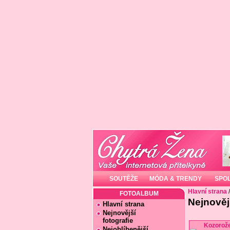
SOUTĚŽE
MÓDA & TRENDY
SPO
Hlavní strana
FOTOALBUM
Nejnovějš
Hlavní strana
Nejnovější
fotografie
Kozorož
Nejoblíbenější