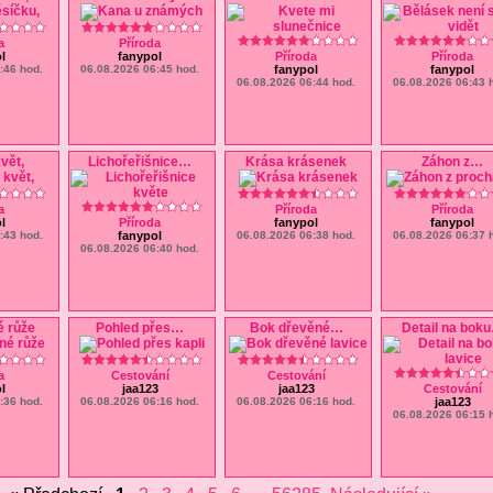
a
Příroda
ol
fanypol
Příroda
Příroda
:46 hod.
06.08.2026 06:45 hod.
fanypol
fanypol
06.08.2026 06:44 hod.
06.08.2026 06:43 
vět,
Lichořeřišnice
…
Krása krásenek
Záhon z
…
a
Příroda
Příroda
ol
Příroda
fanypol
fanypol
:43 hod.
fanypol
06.08.2026 06:38 hod.
06.08.2026 06:37 
06.08.2026 06:40 hod.
é růže
Pohled přes
…
Bok dřevěné
…
Detail na boku
a
Cestování
Cestování
ol
jaa123
jaa123
Cestování
:36 hod.
06.08.2026 06:16 hod.
06.08.2026 06:16 hod.
jaa123
06.08.2026 06:15 