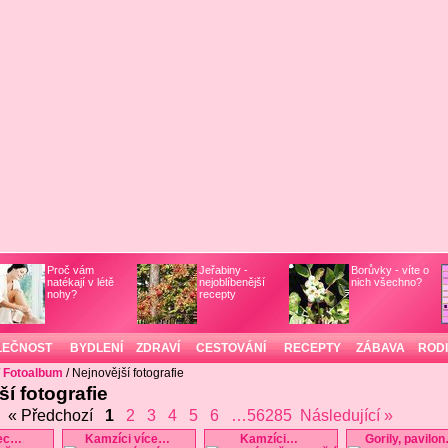
Proč vám
Jeřabiny -
Borůvky - víte o
natékají v létě
nejoblíbenější
nich všechno?
nohy?
recepty
LEČNOST
BYDLENÍ
ZDRAVÍ
CESTOVÁNÍ
RECEPTY
ZÁBAVA
ROD
/
Fotoalbum
/ Nejnovější fotografie
í fotografie
« Předchozí
1
2
3
4
5
6
…56285
Následující »
ec
…
Kamzíci více
…
Kamzíci
…
Gorily, pavilon