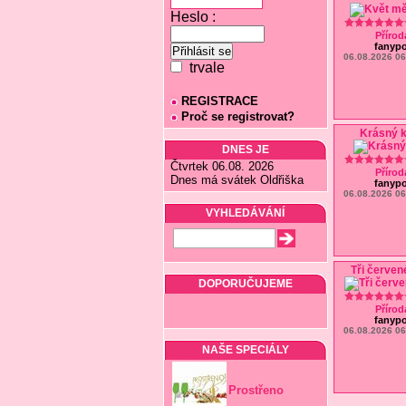
Heslo :
Přírod
fanyp
06.08.2026 06
trvale
REGISTRACE
Proč se registrovat?
Krásný k
DNES JE
Čtvrtek 06.08. 2026
Přírod
Dnes má svátek Oldřiška
fanyp
06.08.2026 06
VYHLEDÁVÁNÍ
Tři červen
DOPORUČUJEME
Přírod
fanyp
06.08.2026 06
NAŠE SPECIÁLY
Prostřeno