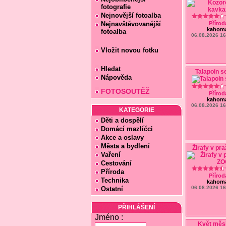
fotografie
Nejnovější fotoalba
Nejnavštěvovanější
Přírod
kahom
fotoalba
06.08.2026 16
Vložit novou fotku
Hledat
Talapoin s
Nápověda
FOTOSOUTĚŽ
Přírod
kahom
06.08.2026 16
KATEGORIE
Děti a dospělí
Domácí mazlíčci
Akce a oslavy
Města a bydlení
Žirafy v pr
Vaření
Cestování
Příroda
Přírod
Technika
kahom
06.08.2026 16
Ostatní
PŘIHLÁŠENÍ
Jméno :
Květ měs