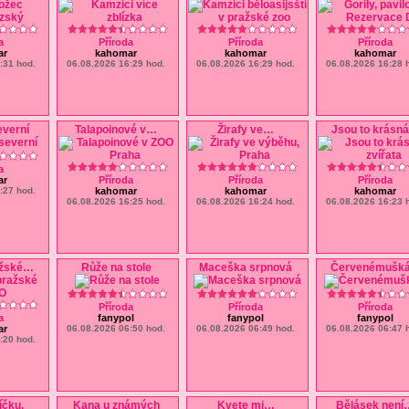
a
Příroda
Příroda
Příroda
ar
kahomar
kahomar
kahomar
:31 hod.
06.08.2026 16:29 hod.
06.08.2026 16:29 hod.
06.08.2026 16:28 
everní
Talapoinové v
…
Žirafy ve
…
Jsou to krásná
a
ar
Příroda
Příroda
Příroda
:27 hod.
kahomar
kahomar
kahomar
06.08.2026 16:25 hod.
06.08.2026 16:24 hod.
06.08.2026 16:23 
ažské
…
Růže na stole
Maceška srpnová
Červenémušká
Příroda
Příroda
Příroda
a
fanypol
fanypol
fanypol
ar
06.08.2026 06:50 hod.
06.08.2026 06:49 hod.
06.08.2026 06:47 
:20 hod.
íčku,
Kana u známých
Kvete mi
…
Bělásek není