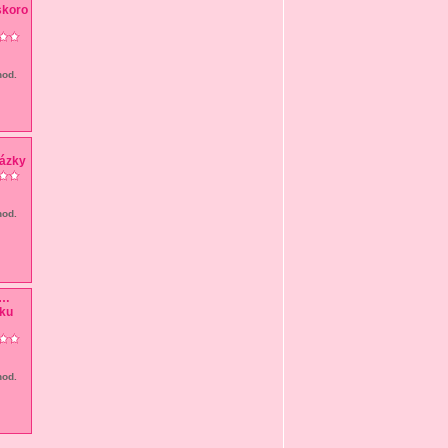
hod.
hod.
…
hod.