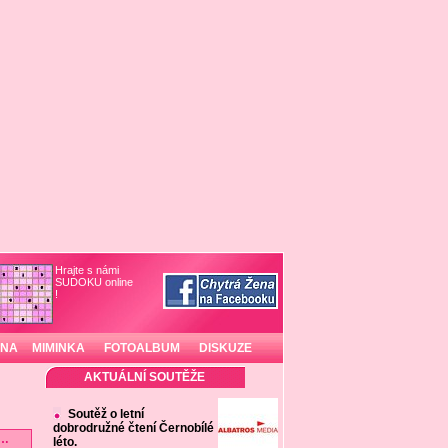
Hrajte s námi
SUDOKU online
!
INA
MIMINKA
FOTOALBUM
DISKUZE
AKTUÁLNÍ SOUTĚŽE
Soutěž o letní
dobrodružné čtení Černobílé
…
léto.