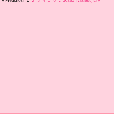
« Předchozí
1
2
3
4
5
6
…56285
Následující »