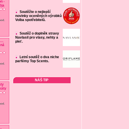
Soutěžte o nejlepší
novinky oceněných výrobků
Volba spotřebitelů.
hod.
Soutěž o doplněk stravy
Navlasil pro vlasy, nehty a
…
pleť.
Letní soutěž o dva niche
parfémy Top Scents.
hod.
NÁŠ TIP
ty
hod.
…