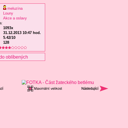
meluzína
Louny
Akce a oslavy
a:
1093x
31.12.2013 10:47 hod.
5.42/10
128
do oblíbených