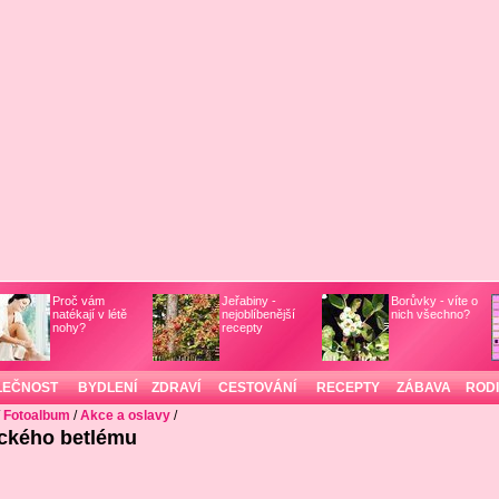
Proč vám
Jeřabiny -
Borůvky - víte o
natékají v létě
nejoblíbenější
nich všechno?
nohy?
recepty
LEČNOST
BYDLENÍ
ZDRAVÍ
CESTOVÁNÍ
RECEPTY
ZÁBAVA
ROD
/
Fotoalbum
/
Akce a oslavy
/
eckého betlému