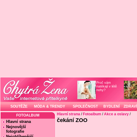
Proč vám
natékají v létě
nohy?
SOUTĚŽE
MÓDA & TRENDY
SPOLEČNOST
BYDLENÍ
ZDRAVÍ
Hlavní strana
/
Fotoalbum
/
Akce a oslavy
/
FOTOALBUM
čekání ZOO
Hlavní strana
Nejnovější
fotografie
Nejoblíbenější