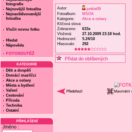
fotografie
Autor:
junkie09
Nejnovější fotoalba
Fotoalbum:
MSOA
Nejnavštěvovanější
fotoalba
Kategorie:
Akce a oslavy
Klíčová slova:
Zobrazeno:
633x
Vložit novou fotku
Vložená:
27.10.2009 23:18 hod.
Hodnocení:
5.24/10
Hledat
Hlasovalo:
292
Nápověda
FOTOSOUTĚŽ
Přidat do oblíbených
KATEGORIE
Děti a dospělí
Domácí mazlíčci
Akce a oslavy
Města a bydlení
Vaření
Cestování
Příroda
Technika
Ostatní
PŘIHLÁŠENÍ
Jméno :