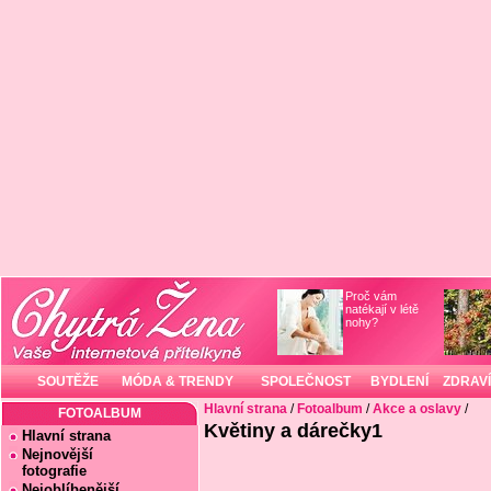
Proč vám
natékají v létě
nohy?
SOUTĚŽE
MÓDA & TRENDY
SPOLEČNOST
BYDLENÍ
ZDRAVÍ
Hlavní strana
/
Fotoalbum
/
Akce a oslavy
/
FOTOALBUM
Květiny a dárečky1
Hlavní strana
Nejnovější
fotografie
Nejoblíbenější