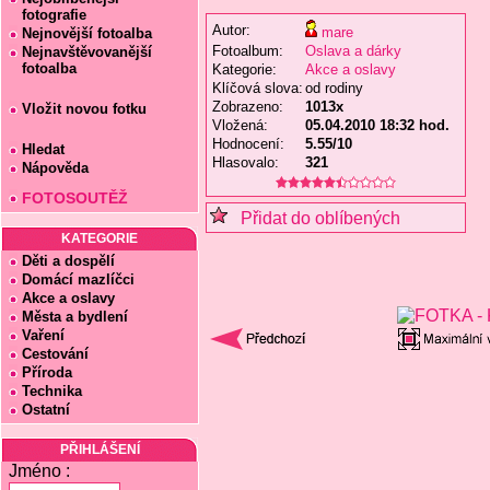
fotografie
Autor:
mare
Nejnovější fotoalba
Fotoalbum:
Oslava a dárky
Nejnavštěvovanější
fotoalba
Kategorie:
Akce a oslavy
Klíčová slova:
od rodiny
Zobrazeno:
1013x
Vložit novou fotku
Vložená:
05.04.2010 18:32 hod.
Hodnocení:
5.55/10
Hledat
Hlasovalo:
321
Nápověda
FOTOSOUTĚŽ
Přidat do oblíbených
KATEGORIE
Děti a dospělí
Domácí mazlíčci
Akce a oslavy
Města a bydlení
Vaření
Cestování
Příroda
Technika
Ostatní
PŘIHLÁŠENÍ
Jméno :