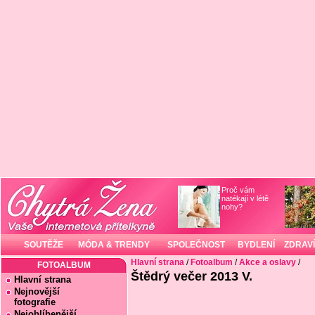
Proč vám
natékají v létě
nohy?
SOUTĚŽE
MÓDA & TRENDY
SPOLEČNOST
BYDLENÍ
ZDRAVÍ
Hlavní strana
/
Fotoalbum
/
Akce a oslavy
/
FOTOALBUM
Štědrý večer 2013 V.
Hlavní strana
Nejnovější
fotografie
Nejoblíbenější