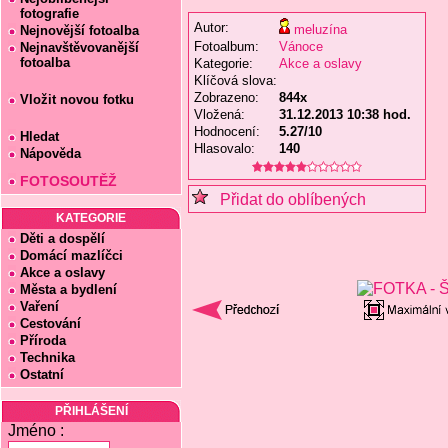
fotografie
Autor:
meluzína
Nejnovější fotoalba
Fotoalbum:
Vánoce
Nejnavštěvovanější
fotoalba
Kategorie:
Akce a oslavy
Klíčová slova:
Zobrazeno:
844x
Vložit novou fotku
Vložená:
31.12.2013 10:38 hod.
Hodnocení:
5.27/10
Hledat
Hlasovalo:
140
Nápověda
FOTOSOUTĚŽ
Přidat do oblíbených
KATEGORIE
Děti a dospělí
Domácí mazlíčci
Akce a oslavy
Města a bydlení
Vaření
Cestování
Příroda
Technika
Ostatní
PŘIHLÁŠENÍ
Jméno :