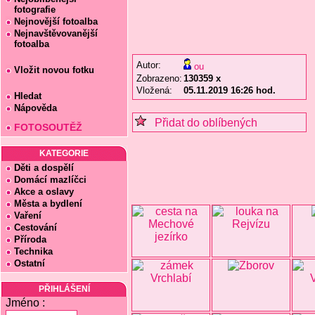
fotografie
Nejnovější fotoalba
Nejnavštěvovanější
fotoalba
Autor:
ou
Vložit novou fotku
Zobrazeno:
130359 x
Vložená:
05.11.2019 16:26 hod.
Hledat
Nápověda
Přidat do oblíbených
FOTOSOUTĚŽ
KATEGORIE
Děti a dospělí
Domácí mazlíčci
Akce a oslavy
Města a bydlení
Vaření
Cestování
Příroda
Technika
Ostatní
PŘIHLÁŠENÍ
Jméno :