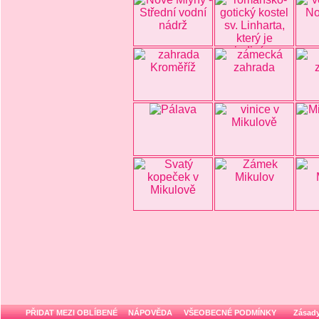
PŘIDAT MEZI OBLÍBENÉ
NÁPOVĚDA
VŠEOBECNÉ PODMÍNKY
Zásady