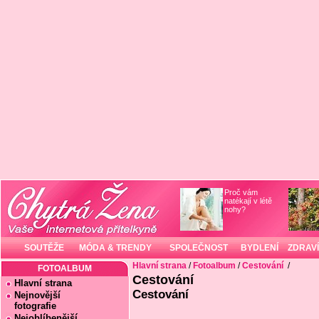
Proč vám
natékají v létě
nohy?
SOUTĚŽE
MÓDA & TRENDY
SPOLEČNOST
BYDLENÍ
ZDRAVÍ
Hlavní strana
/
Fotoalbum
/
Cestování
/
FOTOALBUM
Cestování
Hlavní strana
Cestování
Nejnovější
fotografie
Nejoblíbenější