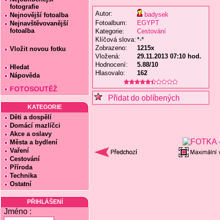
fotografie
Autor:
badysek
Nejnovější fotoalba
Fotoalbum:
EGYPT
Nejnavštěvovanější
fotoalba
Kategorie:
Cestování
Klíčová slova:
*-*
Zobrazeno:
1215x
Vložit novou fotku
Vložená:
29.11.2013 07:10 hod.
Hodnocení:
5.88/10
Hledat
Hlasovalo:
162
Nápověda
FOTOSOUTĚŽ
Přidat do oblíbených
KATEGORIE
Děti a dospělí
Domácí mazlíčci
Akce a oslavy
Města a bydlení
Vaření
Cestování
Příroda
Technika
Ostatní
PŘIHLÁŠENÍ
Jméno :