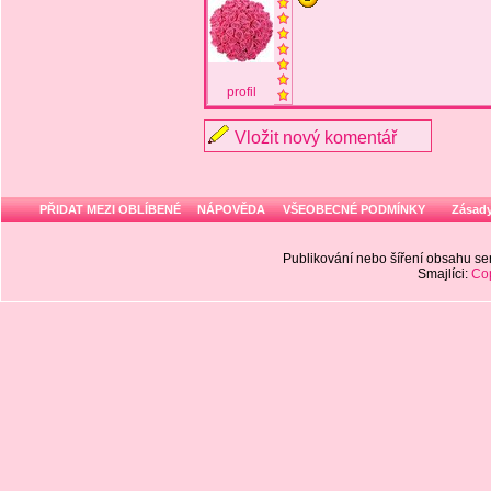
profil
Vložit nový komentář
PŘIDAT MEZI OBLÍBENÉ
NÁPOVĚDA
VŠEOBECNÉ PODMÍNKY
Zásady
Publikování nebo šíření obsahu 
Smajlíci:
Cop