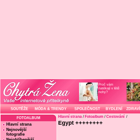
Proč vám
natékají v létě
nohy?
SOUTĚŽE
MÓDA & TRENDY
SPOLEČNOST
BYDLENÍ
ZDRAVÍ
Hlavní strana
/
Fotoalbum
/
Cestování
/
FOTOALBUM
Egypt ++++++++
Hlavní strana
Nejnovější
fotografie
Nejoblíbenější