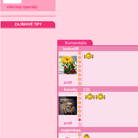
všechny speciály
ZAJÍMAVÉ TIPY
Komentáře
isabell6
.
profil
koudy
10b
.
profil
majenkaa