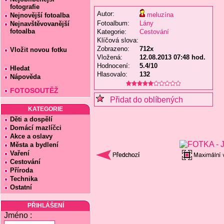
fotografie
Autor:
meluzína
Nejnovější fotoalba
Fotoalbum:
Lány
Nejnavštěvovanější
fotoalba
Kategorie:
Cestování
Klíčová slova:
Zobrazeno:
712x
Vložit novou fotku
Vložená:
12.08.2013 07:48 hod.
Hodnocení:
5.4/10
Hledat
Hlasovalo:
132
Nápověda
FOTOSOUTĚŽ
Přidat do oblíbených
KATEGORIE
Děti a dospělí
Domácí mazlíčci
Akce a oslavy
Města a bydlení
Vaření
Cestování
Příroda
Technika
Ostatní
PŘIHLÁŠENÍ
Jméno :