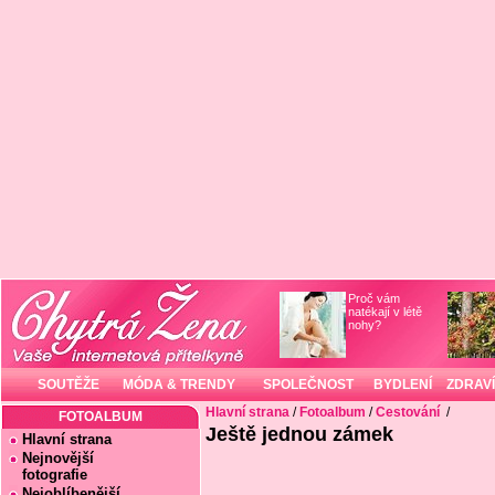
Proč vám
natékají v létě
nohy?
SOUTĚŽE
MÓDA & TRENDY
SPOLEČNOST
BYDLENÍ
ZDRAVÍ
Hlavní strana
/
Fotoalbum
/
Cestování
/
FOTOALBUM
Ještě jednou zámek
Hlavní strana
Nejnovější
fotografie
Nejoblíbenější