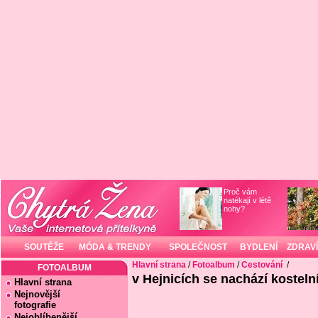
Proč vám
natékají v létě
nohy?
SOUTĚŽE
MÓDA & TRENDY
SPOLEČNOST
BYDLENÍ
ZDRAVÍ
Hlavní strana
/
Fotoalbum
/
Cestování
/
FOTOALBUM
v Hejnicích se nachází kosteln
Hlavní strana
Nejnovější
fotografie
Nejoblíbenější