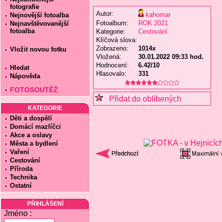
fotografie
Autor:
kahomar
Nejnovější fotoalba
Fotoalbum:
ROK 2021
Nejnavštěvovanější
fotoalba
Kategorie:
Cestování
Klíčová slova:
Zobrazeno:
1014x
Vložit novou fotku
Vložená:
30.01.2022 09:33 hod.
Hodnocení:
6.42/10
Hledat
Hlasovalo:
331
Nápověda
FOTOSOUTĚŽ
Přidat do oblíbených
KATEGORIE
Děti a dospělí
Domácí mazlíčci
Akce a oslavy
Města a bydlení
Vaření
Cestování
Příroda
Technika
Ostatní
PŘIHLÁŠENÍ
Jméno :