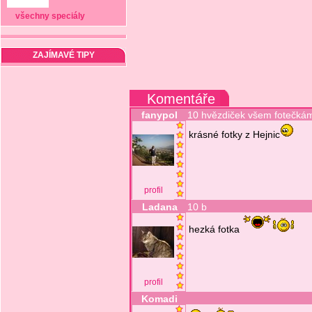
všechny speciály
ZAJÍMAVÉ TIPY
Komentáře
fanypol
10 hvězdiček všem fotečkám
krásné fotky z Hejnic
profil
Ladana
10 b
hezká fotka
profil
Komadi