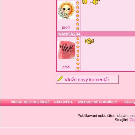
profil
IVANKA294
..
..
profil
Vložit nový komentář
PŘIDAT MEZI OBLÍBENÉ
NÁPOVĚDA
VŠEOBECNÉ PODMÍNKY
Zásady
Publikování nebo šíření obsahu 
Smajlíci:
Cop