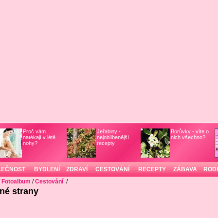
Proč vám
Jeřabiny -
Borůvky - víte o
natékají v létě
nejoblíbenější
nich všechno?
nohy?
recepty
LEČNOST
BYDLENÍ
ZDRAVÍ
CESTOVÁNÍ
RECEPTY
ZÁBAVA
ROD
/
Fotoalbum
/
Cestování
/
iné strany