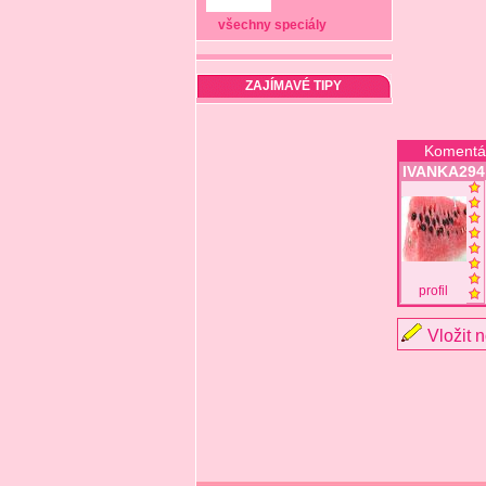
všechny speciály
ZAJÍMAVÉ TIPY
Komentá
IVANKA294
profil
Vložit 