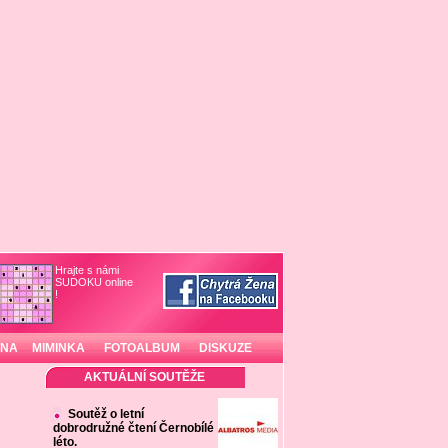
Hrajte s námi
SUDOKU online
!
INA
MIMINKA
FOTOALBUM
DISKUZE
AKTUÁLNÍ SOUTĚŽE
Soutěž o letní
dobrodružné čtení Černobílé
léto.