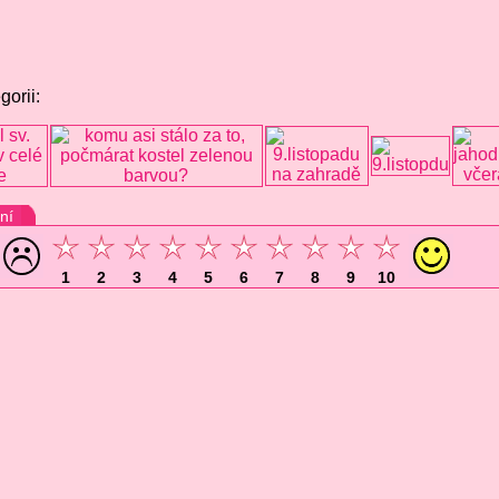
gorii:
ní
1
2
3
4
5
6
7
8
9
10