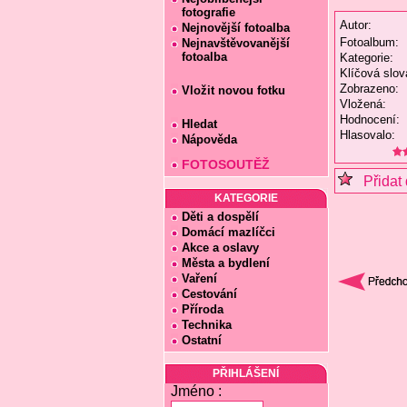
fotografie
Autor:
Nejnovější fotoalba
Fotoalbum:
Nejnavštěvovanější
fotoalba
Kategorie:
Klíčová slov
Zobrazeno:
Vložit novou fotku
Vložená:
Hodnocení:
Hledat
Hlasovalo:
Nápověda
FOTOSOUTĚŽ
Přidat 
KATEGORIE
Děti a dospělí
Domácí mazlíčci
Akce a oslavy
Města a bydlení
Vaření
Cestování
Příroda
Technika
Ostatní
PŘIHLÁŠENÍ
Jméno :