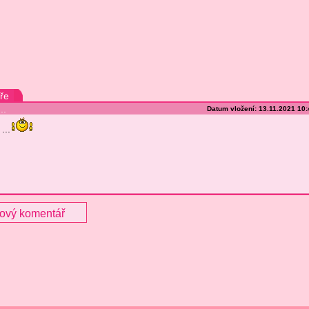
ře
..
Datum vložení: 13.11.2021 10
...
nový komentář