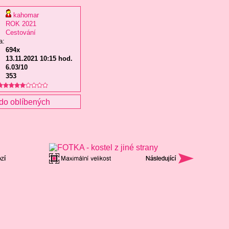
kahomar
ROK 2021
Cestování
a:
694x
13.11.2021 10:15 hod.
6.03/10
353
do oblíbených