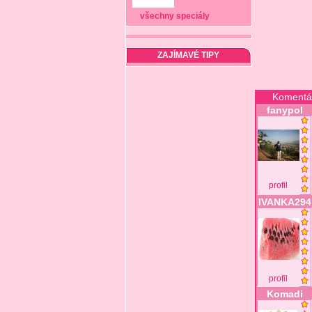
všechny speciály
ZAJÍMAVÉ TIPY
Komentá
fanypol
profil
IVANKA294
profil
Komadi