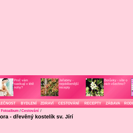
Proč vám
Jeřabiny -
Borůvky - víte o
natékají v létě
nejoblíbenější
nich všechno?
nohy?
recepty
LEČNOST
BYDLENÍ
ZDRAVÍ
CESTOVÁNÍ
RECEPTY
ZÁBAVA
ROD
/
Fotoalbum
/
Cestování
/
ra - dřevěný kostelík sv. Jírí