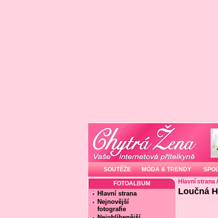
SOUTĚŽE
MÓDA & TRENDY
SPO
Hlavní strana
FOTOALBUM
Loučná Ho
Hlavní strana
Nejnovější
fotografie
Nejoblíbenější