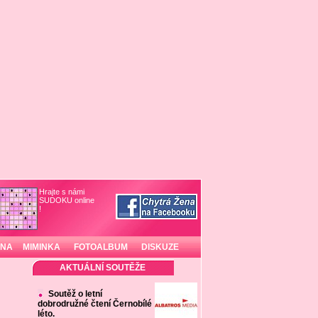
Hrajte s námi
SUDOKU online
!
INA
MIMINKA
FOTOALBUM
DISKUZE
AKTUÁLNÍ SOUTĚŽE
Soutěž o letní
dobrodružné čtení Černobílé
léto.