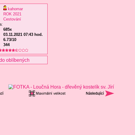
kahomar
ROK 2021
Cestování
a:
685x
03.11.2021 07:43 hod.
6.73/10
344
do oblíbených