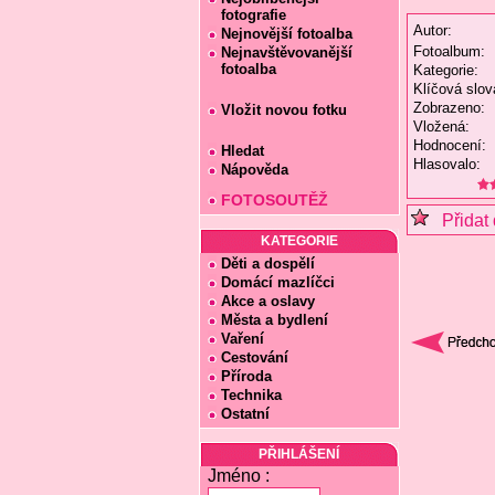
fotografie
Autor:
Nejnovější fotoalba
Fotoalbum:
Nejnavštěvovanější
fotoalba
Kategorie:
Klíčová slov
Zobrazeno:
Vložit novou fotku
Vložená:
Hodnocení:
Hledat
Hlasovalo:
Nápověda
FOTOSOUTĚŽ
Přidat 
KATEGORIE
Děti a dospělí
Domácí mazlíčci
Akce a oslavy
Města a bydlení
Vaření
Cestování
Příroda
Technika
Ostatní
PŘIHLÁŠENÍ
Jméno :