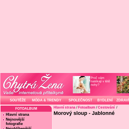
Proč vám
natékají v létě
nohy?
SOUTĚŽE
MÓDA & TRENDY
SPOLEČNOST
BYDLENÍ
ZDRAVÍ
Hlavní strana
/
Fotoalbum
/
Cestování
/
FOTOALBUM
Morový sloup - Jablonné
Hlavní strana
Nejnovější
fotografie
Nejoblíbenější