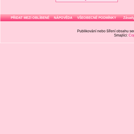
PŘIDAT MEZI OBLÍBENÉ
NÁPOVĚDA
VŠEOBECNÉ PODMÍNKY
Zásady
Publikování nebo šíření obsahu 
Smajlíci:
Cop