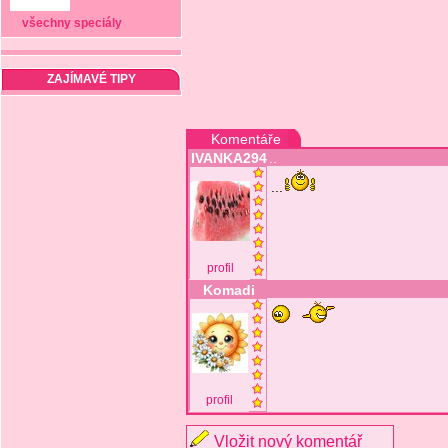
všechny speciály
ZAJÍMAVÉ TIPY
Komentáře
IVANKA294
..
...
profil
Komadi
profil
Vložit nový komentář