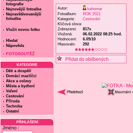
fotografie
Autor:
kahomar
Nejnovější fotoalba
Fotoalbum:
ROK 2021
Nejnavštěvovanější
fotoalba
Kategorie:
Cestování
Klíčová slova:
Zobrazeno:
817x
Vložit novou fotku
Vložená:
06.02.2022 08:25 hod.
Hodnocení:
6.05/10
Hledat
Hlasovalo:
292
Nápověda
FOTOSOUTĚŽ
Přidat do oblíbených
KATEGORIE
Děti a dospělí
Domácí mazlíčci
Akce a oslavy
Města a bydlení
Vaření
Cestování
Příroda
Technika
Ostatní
PŘIHLÁŠENÍ
Jméno :