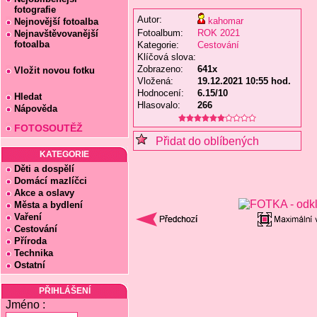
fotografie
Autor:
kahomar
Nejnovější fotoalba
Fotoalbum:
ROK 2021
Nejnavštěvovanější
fotoalba
Kategorie:
Cestování
Klíčová slova:
Zobrazeno:
641x
Vložit novou fotku
Vložená:
19.12.2021 10:55 hod.
Hodnocení:
6.15/10
Hledat
Hlasovalo:
266
Nápověda
FOTOSOUTĚŽ
Přidat do oblíbených
KATEGORIE
Děti a dospělí
Domácí mazlíčci
Akce a oslavy
Města a bydlení
Vaření
Cestování
Příroda
Technika
Ostatní
PŘIHLÁŠENÍ
Jméno :