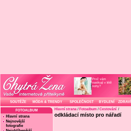
Proč vám
natékají v létě
nohy?
SOUTĚŽE
MÓDA & TRENDY
SPOLEČNOST
BYDLENÍ
ZDRAVÍ
Hlavní strana
/
Fotoalbum
/
Cestování
/
FOTOALBUM
odkládací místo pro nářadí
Hlavní strana
Nejnovější
fotografie
Nejoblíbenější