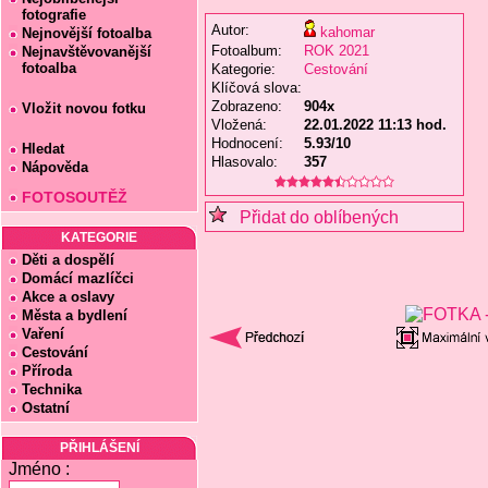
fotografie
Autor:
kahomar
Nejnovější fotoalba
Fotoalbum:
ROK 2021
Nejnavštěvovanější
fotoalba
Kategorie:
Cestování
Klíčová slova:
Zobrazeno:
904x
Vložit novou fotku
Vložená:
22.01.2022 11:13 hod.
Hodnocení:
5.93/10
Hledat
Hlasovalo:
357
Nápověda
FOTOSOUTĚŽ
Přidat do oblíbených
KATEGORIE
Děti a dospělí
Domácí mazlíčci
Akce a oslavy
Města a bydlení
Vaření
Cestování
Příroda
Technika
Ostatní
PŘIHLÁŠENÍ
Jméno :