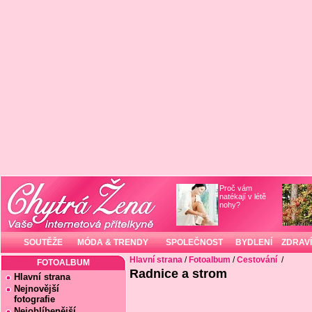
Proč vám
natékají v létě
nohy?
SOUTĚŽE
MÓDA & TRENDY
SPOLEČNOST
BYDLENÍ
ZDRAVÍ
Hlavní strana
/
Fotoalbum
/
Cestování
/
FOTOALBUM
Radnice a strom
Hlavní strana
Nejnovější
fotografie
Nejoblíbenější