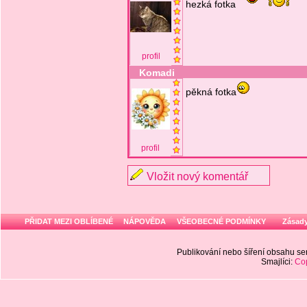
hezká fotka
profil
Komadi
pěkná fotka
profil
Vložit nový komentář
PŘIDAT MEZI OBLÍBENÉ
NÁPOVĚDA
VŠEOBECNÉ PODMÍNKY
Zásady
Publikování nebo šíření obsahu 
Smajlíci:
Cop