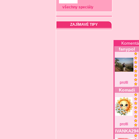
všechny speciály
ZAJÍMAVÉ TIPY
Komentá
fanypol
profil
Komadi
profil
IVANKA294