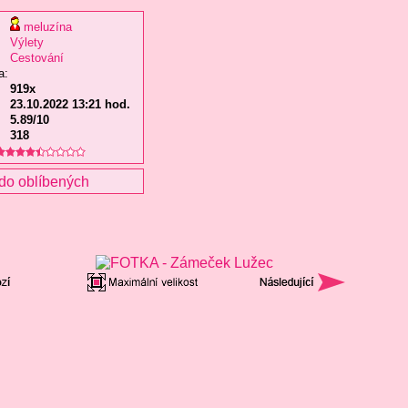
meluzína
Výlety
Cestování
a:
919x
23.10.2022 13:21 hod.
5.89/10
318
do oblíbených