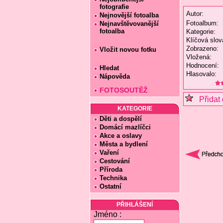
fotografie
Autor:
Nejnovější fotoalba
Fotoalbum:
Nejnavštěvovanější
fotoalba
Kategorie:
Klíčová slov
Zobrazeno:
Vložit novou fotku
Vložená:
Hodnocení:
Hledat
Hlasovalo:
Nápověda
FOTOSOUTĚŽ
Přidat 
KATEGORIE
Děti a dospělí
Domácí mazlíčci
Akce a oslavy
Města a bydlení
Vaření
Cestování
Příroda
Technika
Ostatní
PŘIHLÁŠENÍ
Jméno :