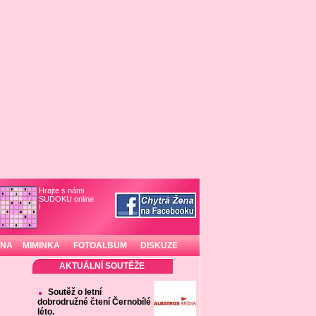
Hrajte s námi
SUDOKU online
!
INA
MIMINKA
FOTOALBUM
DISKUZE
AKTUÁLNÍ SOUTĚŽE
Soutěž o letní
dobrodružné čtení Černobílé
léto.