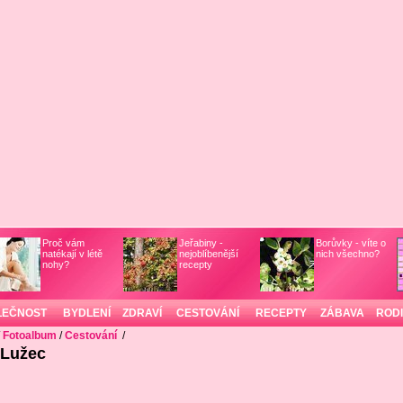
Proč vám
Jeřabiny -
Borůvky - víte o
natékají v létě
nejoblíbenější
nich všechno?
nohy?
recepty
LEČNOST
BYDLENÍ
ZDRAVÍ
CESTOVÁNÍ
RECEPTY
ZÁBAVA
ROD
/
Fotoalbum
/
Cestování
/
Lužec