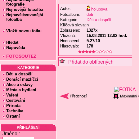
fotografie
Autor:
holubova
Nejnovější fotoalba
Fotoalbum:
děti
Nejnavštěvovanější
fotoalba
Kategorie:
Děti a dospělí
Klíčová slova:
n
Zobrazeno:
1327x
Vložit novou fotku
Vložená:
16.08.2011 12:02 hod.
Hodnocení:
5.27/10
Hledat
Hlasovalo:
178
Nápověda
FOTOSOUTĚŽ
Přidat do oblíbených
KATEGORIE
Děti a dospělí
Domácí mazlíčci
Akce a oslavy
Města a bydlení
Vaření
Cestování
Příroda
Technika
Ostatní
PŘIHLÁŠENÍ
Jméno :