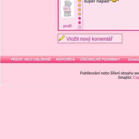
super nápad
profil
Vložit nový komentář
PŘIDAT MEZI OBLÍBENÉ
NÁPOVĚDA
VŠEOBECNÉ PODMÍNKY
Zásady
Publikování nebo šíření obsahu 
Smajlíci:
Cop