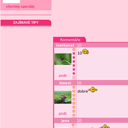
všechny speciály
ZAJÍMAVÉ TIPY
Komentáře
ivetkanet
10
10
profil
timcsi
10
dobré
profil
jess
10