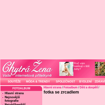
Proč vám
natékají v létě
nohy?
SOUTĚŽE
MÓDA & TRENDY
SPOLEČNOST
BYDLENÍ
ZDRAVÍ
Hlavní strana
/
Fotoalbum
/
Děti a dospělí
/
FOTOALBUM
fotka se zrcadlem
Hlavní strana
Nejnovější
fotografie
Nejoblíbenější