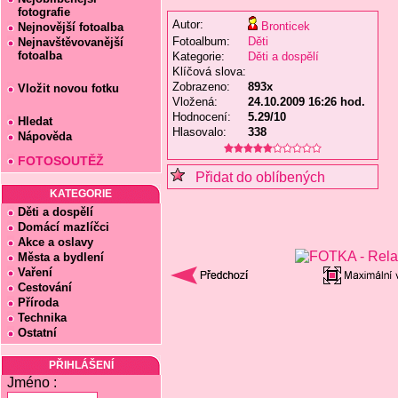
fotografie
Autor:
Bronticek
Nejnovější fotoalba
Fotoalbum:
Děti
Nejnavštěvovanější
fotoalba
Kategorie:
Děti a dospělí
Klíčová slova:
Zobrazeno:
893x
Vložit novou fotku
Vložená:
24.10.2009 16:26 hod.
Hodnocení:
5.29/10
Hledat
Hlasovalo:
338
Nápověda
FOTOSOUTĚŽ
Přidat do oblíbených
KATEGORIE
Děti a dospělí
Domácí mazlíčci
Akce a oslavy
Města a bydlení
Vaření
Cestování
Příroda
Technika
Ostatní
PŘIHLÁŠENÍ
Jméno :