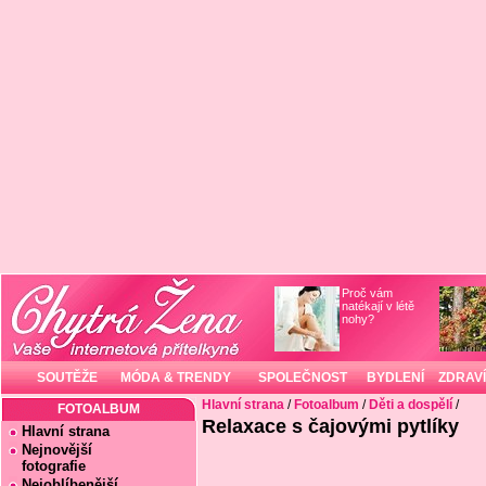
Proč vám
natékají v létě
nohy?
SOUTĚŽE
MÓDA & TRENDY
SPOLEČNOST
BYDLENÍ
ZDRAVÍ
Hlavní strana
/
Fotoalbum
/
Děti a dospělí
/
FOTOALBUM
Relaxace s čajovými pytlíky
Hlavní strana
Nejnovější
fotografie
Nejoblíbenější