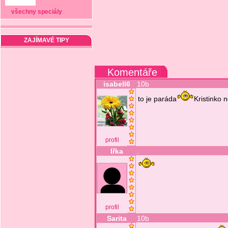
všechny speciály
ZAJÍMAVÉ TIPY
Komentáře
isabell6
10b
to je paráda
Kristinko 
profil
Iřka
.
profil
Sarita
10b