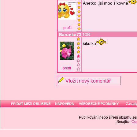
Anetko ,jsi moc šikovná
profil
Barunka73
10B
šikulka
profil
Vložit nový komentář
PŘIDAT MEZI OBLÍBENÉ
NÁPOVĚDA
VŠEOBECNÉ PODMÍNKY
Zásady
Publikování nebo šíření obsahu 
Smajlíci:
Cop