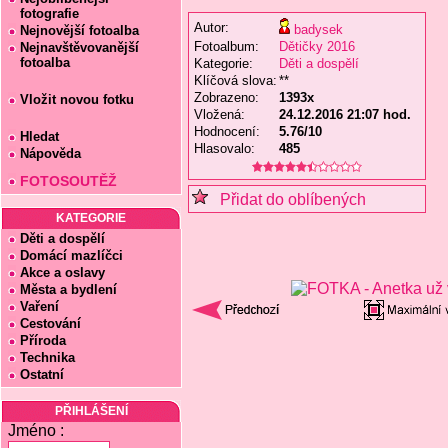
fotografie
Autor:
badysek
Nejnovější fotoalba
Fotoalbum:
Dětičky 2016
Nejnavštěvovanější
fotoalba
Kategorie:
Děti a dospělí
Klíčová slova:
**
Zobrazeno:
1393x
Vložit novou fotku
Vložená:
24.12.2016 21:07 hod.
Hodnocení:
5.76/10
Hledat
Hlasovalo:
485
Nápověda
FOTOSOUTĚŽ
Přidat do oblíbených
KATEGORIE
Děti a dospělí
Domácí mazlíčci
Akce a oslavy
Města a bydlení
Vaření
Cestování
Příroda
Technika
Ostatní
PŘIHLÁŠENÍ
Jméno :