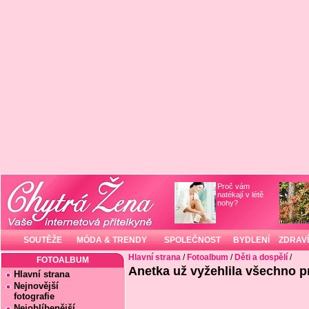
Proč vám
natékají v létě
nohy?
SOUTĚŽE
MÓDA & TRENDY
SPOLEČNOST
BYDLENÍ
ZDRAVÍ
Hlavní strana
/
Fotoalbum
/
Děti a dospělí
/
FOTOALBUM
Anetka už vyžehlila všechno prá
Hlavní strana
Nejnovější
fotografie
Nejoblíbenější