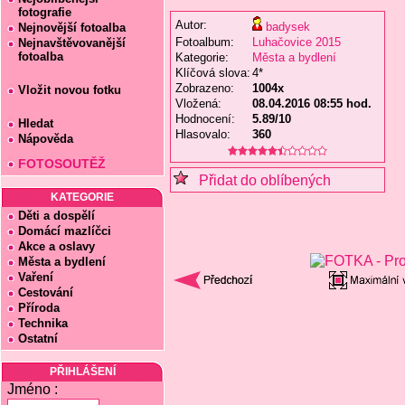
fotografie
Autor:
badysek
Nejnovější fotoalba
Fotoalbum:
Luhačovice 2015
Nejnavštěvovanější
fotoalba
Kategorie:
Města a bydlení
Klíčová slova:
4*
Zobrazeno:
1004x
Vložit novou fotku
Vložená:
08.04.2016 08:55 hod.
Hodnocení:
5.89/10
Hledat
Hlasovalo:
360
Nápověda
FOTOSOUTĚŽ
Přidat do oblíbených
KATEGORIE
Děti a dospělí
Domácí mazlíčci
Akce a oslavy
Města a bydlení
Vaření
Cestování
Příroda
Technika
Ostatní
PŘIHLÁŠENÍ
Jméno :