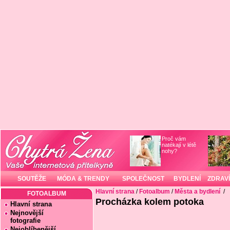
Proč vám
natékají v létě
nohy?
SOUTĚŽE
MÓDA & TRENDY
SPOLEČNOST
BYDLENÍ
ZDRAVÍ
Hlavní strana
/
Fotoalbum
/
Města a bydlení
/
FOTOALBUM
Procházka kolem potoka
Hlavní strana
Nejnovější
fotografie
Nejoblíbenější