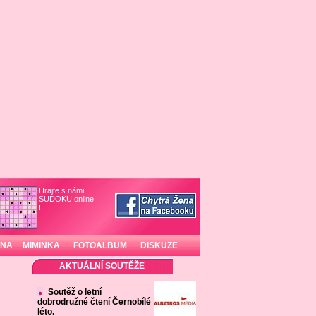
Hrajte s námi
SUDOKU online
!
INA
MIMINKA
FOTOALBUM
DISKUZE
AKTUÁLNÍ SOUTĚŽE
Soutěž o letní
dobrodružné čtení Černobílé
léto.