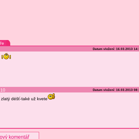
ře
Datum vložení: 16.03.2013 14
10
Datum vložení: 16.03.2013 08
zlatý déšť-také už kvete
nový komentář