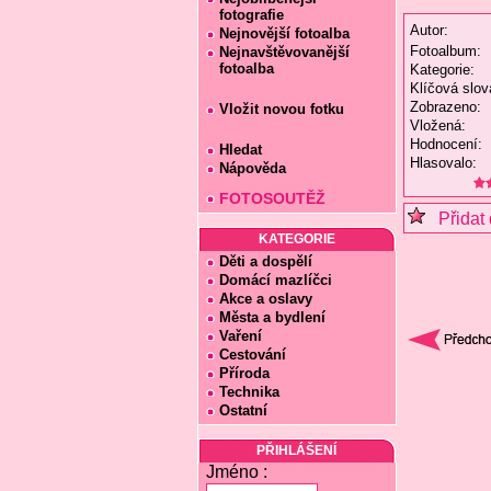
fotografie
Autor:
Nejnovější fotoalba
Fotoalbum:
Nejnavštěvovanější
fotoalba
Kategorie:
Klíčová slov
Zobrazeno:
Vložit novou fotku
Vložená:
Hodnocení:
Hledat
Hlasovalo:
Nápověda
FOTOSOUTĚŽ
Přidat 
KATEGORIE
Děti a dospělí
Domácí mazlíčci
Akce a oslavy
Města a bydlení
Vaření
Cestování
Příroda
Technika
Ostatní
PŘIHLÁŠENÍ
Jméno :