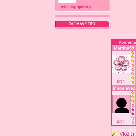
všechny speciály
ZAJÍMAVÉ TIPY
Komentá
Martina59
profil
Miroslava2
profil
Vložit 