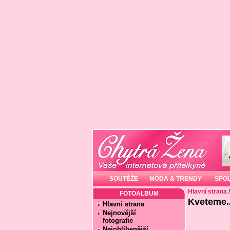
SOUTĚŽE
MÓDA & TRENDY
SPO
Hlavní strana
FOTOALBUM
Kveteme.
Hlavní strana
Nejnovější
fotografie
Nejoblíbenější