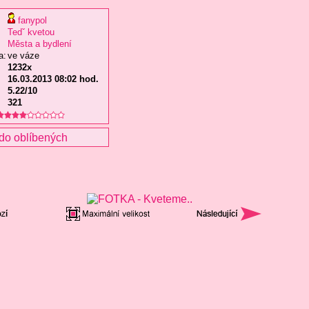
fanypol
Tedˇ kvetou
Města a bydlení
a:
ve váze
1232x
16.03.2013 08:02 hod.
5.22/10
321
do oblíbených