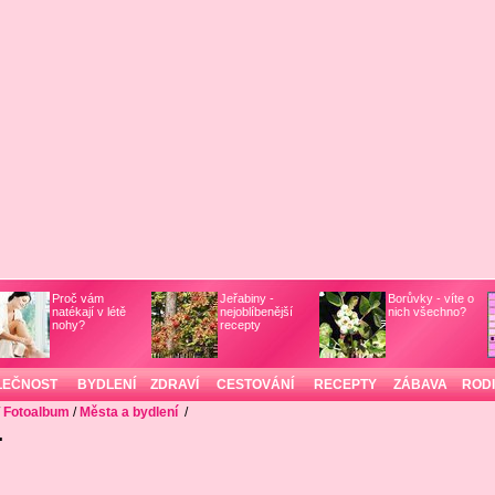
Proč vám
Jeřabiny -
Borůvky - víte o
natékají v létě
nejoblíbenější
nich všechno?
nohy?
recepty
LEČNOST
BYDLENÍ
ZDRAVÍ
CESTOVÁNÍ
RECEPTY
ZÁBAVA
ROD
/
Fotoalbum
/
Města a bydlení
/
.