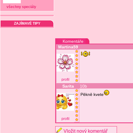
všechny speciály
ZAJÍMAVÉ TIPY
Komentáře
Martina59
profil
Sarita
10b
Pěkně kvete
profil
Vložit nový komentář