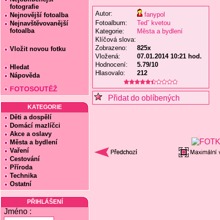
fotografie
Autor:
fanypol
Nejnovější fotoalba
Fotoalbum:
Tedˇ kvetou
Nejnavštěvovanější
fotoalba
Kategorie:
Města a bydlení
Klíčová slova:
Zobrazeno:
825x
Vložit novou fotku
Vložená:
07.01.2014 10:21 hod.
Hodnocení:
5.79/10
Hledat
Hlasovalo:
212
Nápověda
FOTOSOUTĚŽ
Přidat do oblíbených
KATEGORIE
Děti a dospělí
Domácí mazlíčci
Akce a oslavy
Města a bydlení
Vaření
Cestování
Příroda
Technika
Ostatní
PŘIHLÁŠENÍ
Jméno :