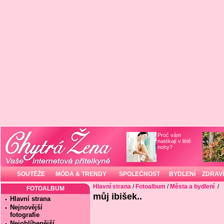
Proč vám
natékají v létě
nohy?
SOUTĚŽE
MÓDA & TRENDY
SPOLEČNOST
BYDLENÍ
ZDRAVÍ
Hlavní strana
/
Fotoalbum
/
Města a bydlení
/
FOTOALBUM
můj ibišek..
Hlavní strana
Nejnovější
fotografie
Nejoblíbenější