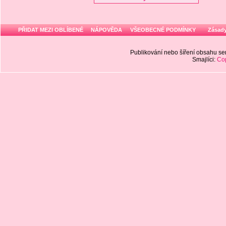
PŘIDAT MEZI OBLÍBENÉ
NÁPOVĚDA
VŠEOBECNÉ PODMÍNKY
Zásady
Publikování nebo šíření obsahu 
Smajlíci:
Cop