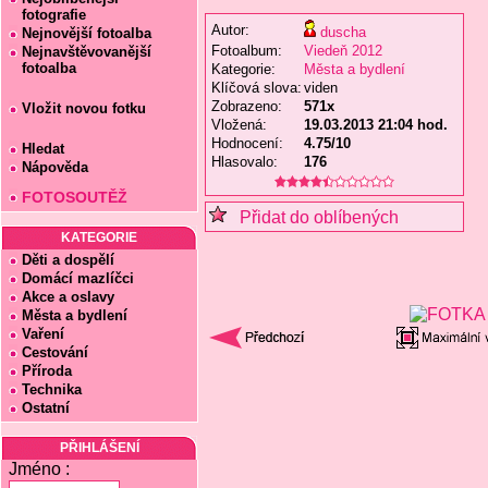
fotografie
Autor:
duscha
Nejnovější fotoalba
Fotoalbum:
Viedeň 2012
Nejnavštěvovanější
fotoalba
Kategorie:
Města a bydlení
Klíčová slova:
viden
Zobrazeno:
571x
Vložit novou fotku
Vložená:
19.03.2013 21:04 hod.
Hodnocení:
4.75/10
Hledat
Hlasovalo:
176
Nápověda
FOTOSOUTĚŽ
Přidat do oblíbených
KATEGORIE
Děti a dospělí
Domácí mazlíčci
Akce a oslavy
Města a bydlení
Vaření
Cestování
Příroda
Technika
Ostatní
PŘIHLÁŠENÍ
Jméno :