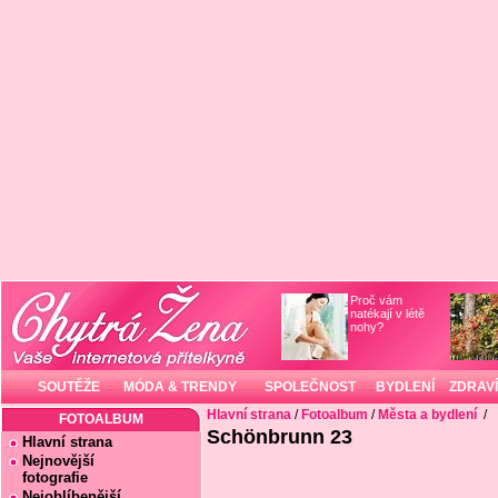
Proč vám
natékají v létě
nohy?
SOUTĚŽE
MÓDA & TRENDY
SPOLEČNOST
BYDLENÍ
ZDRAVÍ
Hlavní strana
/
Fotoalbum
/
Města a bydlení
/
FOTOALBUM
Schönbrunn 23
Hlavní strana
Nejnovější
fotografie
Nejoblíbenější