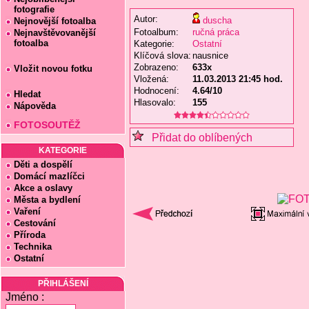
fotografie
Autor:
duscha
Nejnovější fotoalba
Fotoalbum:
ručná práca
Nejnavštěvovanější
fotoalba
Kategorie:
Ostatní
Klíčová slova:
nausnice
Zobrazeno:
633x
Vložit novou fotku
Vložená:
11.03.2013 21:45 hod.
Hodnocení:
4.64/10
Hledat
Hlasovalo:
155
Nápověda
FOTOSOUTĚŽ
Přidat do oblíbených
KATEGORIE
Děti a dospělí
Domácí mazlíčci
Akce a oslavy
Města a bydlení
Vaření
Cestování
Příroda
Technika
Ostatní
PŘIHLÁŠENÍ
Jméno :