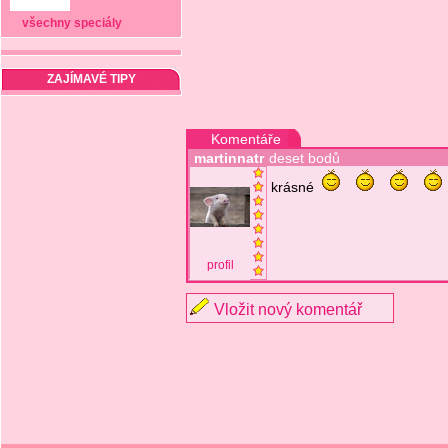
všechny speciály
ZAJÍMAVÉ TIPY
Komentáře
martinnatr
deset bodů
krásné
profil
Vložit nový komentář