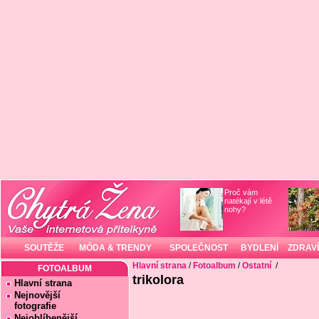
Proč vám
natékají v létě
nohy?
SOUTĚŽE
MÓDA & TRENDY
SPOLEČNOST
BYDLENÍ
ZDRAVÍ
Hlavní strana
/
Fotoalbum
/
Ostatní
/
FOTOALBUM
trikolora
Hlavní strana
Nejnovější
fotografie
Nejoblíbenější