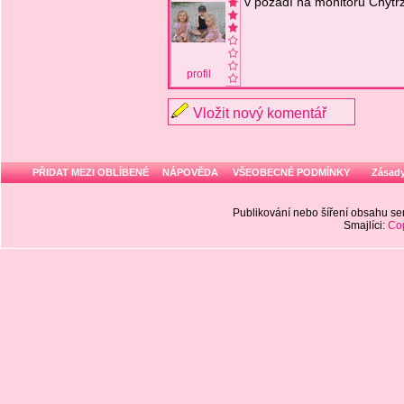
v pozadí na monitoru Chytrz
profil
Vložit nový komentář
PŘIDAT MEZI OBLÍBENÉ
NÁPOVĚDA
VŠEOBECNÉ PODMÍNKY
Zásady
Publikování nebo šíření obsahu 
Smajlíci:
Cop