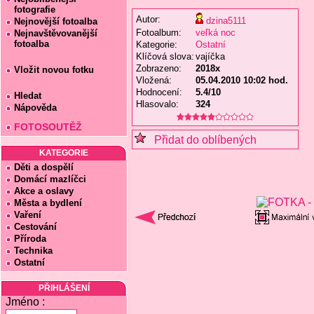
fotografie
Autor:
dzina5111
Nejnovější fotoalba
Fotoalbum:
veľká noc
Nejnavštěvovanější
fotoalba
Kategorie:
Ostatní
Klíčová slova:
vajíčka
Zobrazeno:
2018x
Vložit novou fotku
Vložená:
05.04.2010 10:02 hod.
Hodnocení:
5.4/10
Hledat
Hlasovalo:
324
Nápověda
FOTOSOUTĚŽ
Přidat do oblíbených
KATEGORIE
Děti a dospělí
Domácí mazlíčci
Akce a oslavy
Města a bydlení
Vaření
Cestování
Příroda
Technika
Ostatní
PŘIHLÁŠENÍ
Jméno :