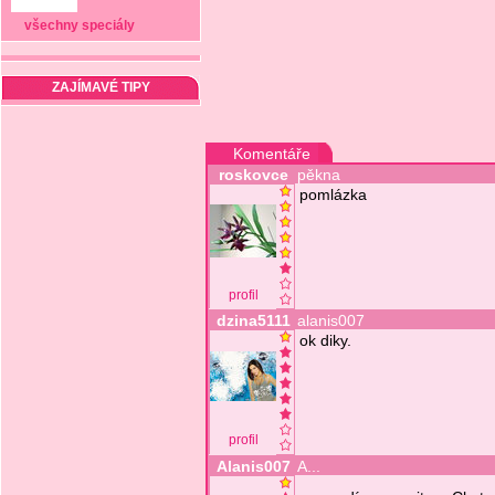
všechny speciály
ZAJÍMAVÉ TIPY
Komentáře
roskovce
pěkna
pomlázka
profil
dzina5111
alanis007
ok diky.
profil
Alanis007
A...