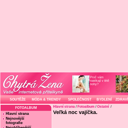
Proč vám
natékají v létě
nohy?
SOUTĚŽE
MÓDA & TRENDY
SPOLEČNOST
BYDLENÍ
ZDRAVÍ
Hlavní strana
/
Fotoalbum
/
Ostatní
/
FOTOALBUM
Veľká noc vajíčka.
Hlavní strana
Nejnovější
fotografie
Nejoblíbenější