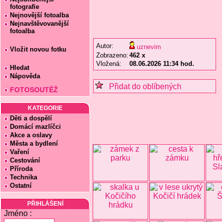
fotografie
Nejnovější fotoalba
Nejnavštěvovanější
fotoalba
Autor:
uznevim
Vložit novou fotku
Zobrazeno:
462 x
Vložená:
08.06.2026 11:34 hod.
Hledat
Nápověda
Přidat do oblíbených
FOTOSOUTĚŽ
KATEGORIE
Děti a dospělí
Domácí mazlíčci
Akce a oslavy
Města a bydlení
Vaření
Cestování
Příroda
Technika
Ostatní
PŘIHLÁŠENÍ
Jméno :