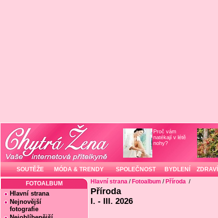
Proč vám
natékají v létě
nohy?
SOUTĚŽE
MÓDA & TRENDY
SPOLEČNOST
BYDLENÍ
ZDRAVÍ
Hlavní strana
/
Fotoalbum
/
Příroda
/
FOTOALBUM
Příroda
Hlavní strana
I. - III. 2026
Nejnovější
fotografie
Nejoblíbenější