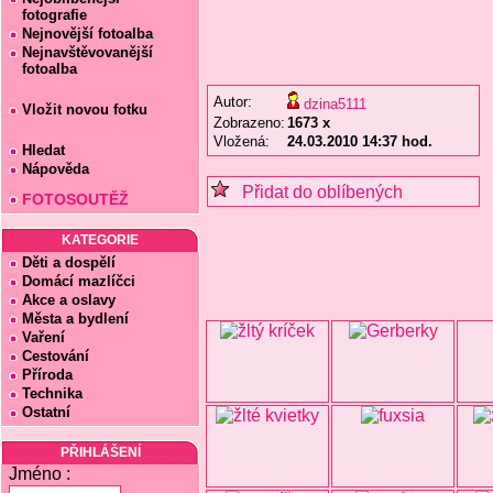
fotografie
Nejnovější fotoalba
Nejnavštěvovanější
fotoalba
Autor:
dzina5111
Vložit novou fotku
Zobrazeno:
1673 x
Vložená:
24.03.2010 14:37 hod.
Hledat
Nápověda
Přidat do oblíbených
FOTOSOUTĚŽ
KATEGORIE
Děti a dospělí
Domácí mazlíčci
Akce a oslavy
Města a bydlení
Vaření
Cestování
Příroda
Technika
Ostatní
PŘIHLÁŠENÍ
Jméno :