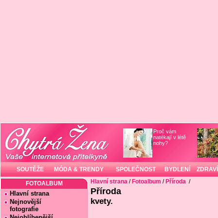
Proč vám
natékají v létě
nohy?
SOUTĚŽE
MÓDA & TRENDY
SPOLEČNOST
BYDLENÍ
ZDRAVÍ
Hlavní strana
/
Fotoalbum
/
Příroda
/
FOTOALBUM
Příroda
Hlavní strana
kvety.
Nejnovější
fotografie
Nejoblíbenější