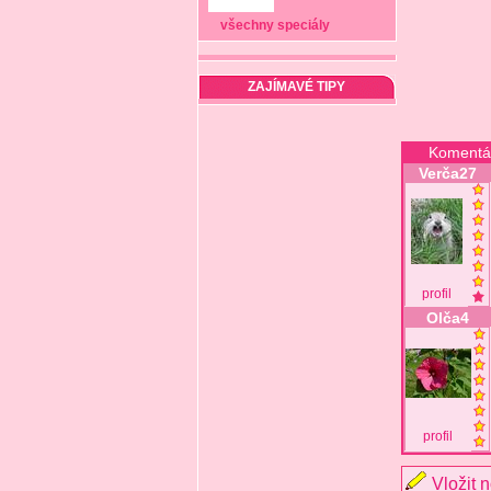
všechny speciály
ZAJÍMAVÉ TIPY
Komentá
Verča27
profil
Olča4
profil
Vložit 