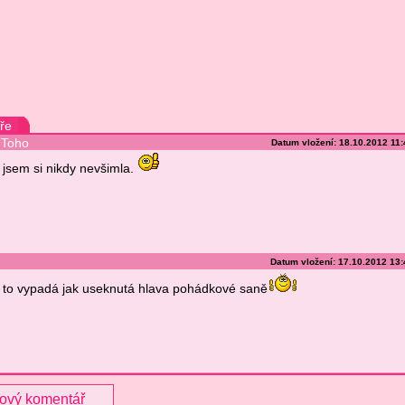
ře
Toho
Datum vložení: 18.10.2012 11
jsem si nikdy nevšimla.
Datum vložení: 17.10.2012 13
to vypadá jak useknutá hlava pohádkové saně
nový komentář