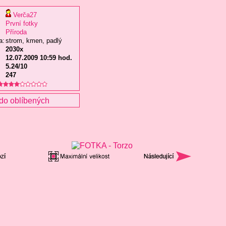
Verča27
První fotky
Příroda
a:
strom, kmen, padlý
2030x
12.07.2009 10:59 hod.
5.24/10
247
do oblíbených