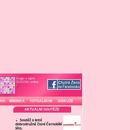
Hrajte s námi
SUDOKU online
!
INA
MIMINKA
FOTOALBUM
DISKUZE
AKTUÁLNÍ SOUTĚŽE
Soutěž o letní
dobrodružné čtení Černobílé
léto.