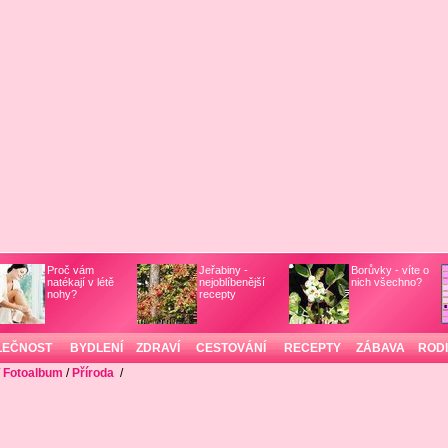
Proč vám
Jeřabiny -
Borůvky - víte o
natékají v létě
nejoblíbenější
nich všechno?
nohy?
recepty
LEČNOST
BYDLENÍ
ZDRAVÍ
CESTOVÁNÍ
RECEPTY
ZÁBAVA
ROD
/
Fotoalbum
/
Příroda
/