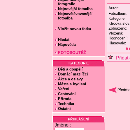
fotografie
Autor:
Nejnovější fotoalba
Fotoalbum:
Nejnavštěvovanější
fotoalba
Kategorie:
Klíčová slov
Zobrazeno:
Vložit novou fotku
Vložená:
Hodnocení:
Hledat
Hlasovalo:
Nápověda
FOTOSOUTĚŽ
Přidat 
KATEGORIE
Děti a dospělí
Domácí mazlíčci
Akce a oslavy
Města a bydlení
Vaření
Cestování
Příroda
Technika
Ostatní
PŘIHLÁŠENÍ
Jméno :