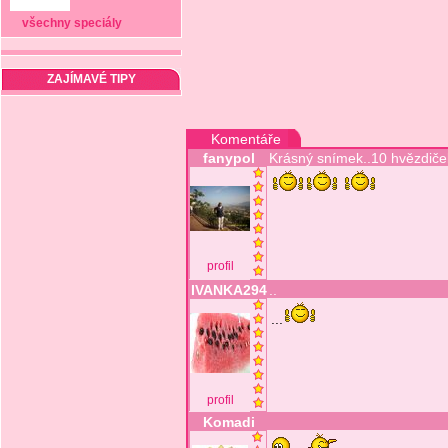
všechny speciály
ZAJÍMAVÉ TIPY
Komentáře
fanypol
Krásný snímek..10 hvězdiče
profil
IVANKA294
..
...
profil
Komadi