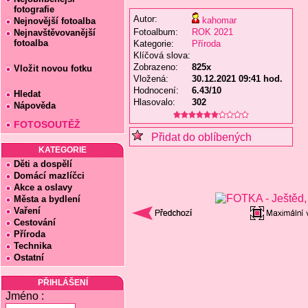
fotografie
Autor:
kahomar
Nejnovější fotoalba
Fotoalbum:
ROK 2021
Nejnavštěvovanější
fotoalba
Kategorie:
Příroda
Klíčová slova:
Zobrazeno:
825x
Vložit novou fotku
Vložená:
30.12.2021 09:41 hod.
Hodnocení:
6.43/10
Hledat
Hlasovalo:
302
Nápověda
FOTOSOUTĚŽ
Přidat do oblíbených
KATEGORIE
Děti a dospělí
Domácí mazlíčci
Akce a oslavy
Města a bydlení
Vaření
Cestování
Příroda
Technika
Ostatní
PŘIHLÁŠENÍ
Jméno :