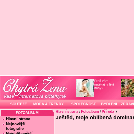
Proč vám
natékají v létě
nohy?
SOUTĚŽE
MÓDA & TRENDY
SPOLEČNOST
BYDLENÍ
ZDRAVÍ
Hlavní strana
/
Fotoalbum
/
Příroda
/
FOTOALBUM
Ještěd, moje oblíbená domina
Hlavní strana
Nejnovější
fotografie
Nejoblíbenější