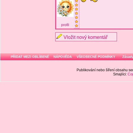
profil
Vložit nový komentář
PŘIDAT MEZI OBLÍBENÉ
NÁPOVĚDA
VŠEOBECNÉ PODMÍNKY
Zásady
Publikování nebo šíření obsahu 
Smajlíci:
Cop