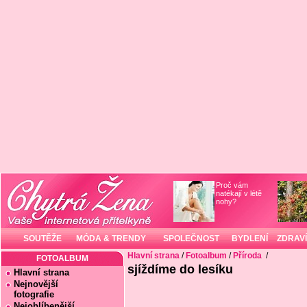
Proč vám
natékají v létě
nohy?
SOUTĚŽE
MÓDA & TRENDY
SPOLEČNOST
BYDLENÍ
ZDRAVÍ
Hlavní strana
/
Fotoalbum
/
Příroda
/
FOTOALBUM
sjíždíme do lesíku
Hlavní strana
Nejnovější
fotografie
Nejoblíbenější