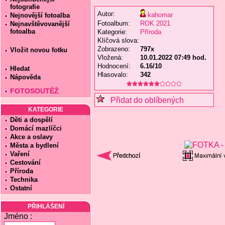
fotografie
Autor:
kahomar
Nejnovější fotoalba
Fotoalbum:
ROK 2021
Nejnavštěvovanější
fotoalba
Kategorie:
Příroda
Klíčová slova:
Zobrazeno:
797x
Vložit novou fotku
Vložená:
10.01.2022 07:49 hod.
Hodnocení:
6.16/10
Hledat
Hlasovalo:
342
Nápověda
FOTOSOUTĚŽ
Přidat do oblíbených
KATEGORIE
Děti a dospělí
Domácí mazlíčci
Akce a oslavy
Města a bydlení
Vaření
Cestování
Příroda
Technika
Ostatní
PŘIHLÁŠENÍ
Jméno :