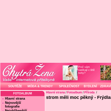
Proč vám
natékají v létě
nohy?
SOUTĚŽE
MÓDA & TRENDY
SPOLEČNOST
BYDLENÍ
ZDRAVÍ
Hlavní strana
/
Fotoalbum
/
Příroda
/
FOTOALBUM
strom měli moc pěkný - Frýdla
Hlavní strana
Nejnovější
fotografie
Nejoblíbenější