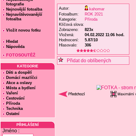
fotografie
Autor:
kahomar
Nejnovější fotoalba
Fotoalbum:
ROK 2021
Nejnavštěvovanější
fotoalba
Kategorie:
Příroda
Klíčová slova:
Zobrazeno:
823x
Vložit novou fotku
Vložená:
04.02.2022 11:06 hod.
Hodnocení:
5.87/10
Hledat
Hlasovalo:
306
Nápověda
FOTOSOUTĚŽ
Přidat do oblíbených
KATEGORIE
Děti a dospělí
Domácí mazlíčci
Akce a oslavy
Města a bydlení
Vaření
Cestování
Příroda
Technika
Ostatní
PŘIHLÁŠENÍ
Jméno :