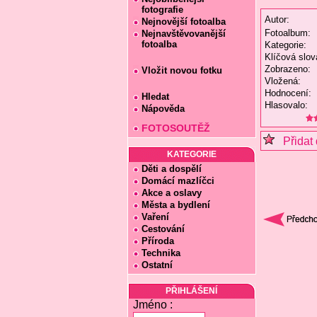
fotografie
Autor:
Nejnovější fotoalba
Fotoalbum:
Nejnavštěvovanější
fotoalba
Kategorie:
Klíčová slov
Zobrazeno:
Vložit novou fotku
Vložená:
Hodnocení:
Hledat
Hlasovalo:
Nápověda
FOTOSOUTĚŽ
Přidat 
KATEGORIE
Děti a dospělí
Domácí mazlíčci
Akce a oslavy
Města a bydlení
Vaření
Cestování
Příroda
Technika
Ostatní
PŘIHLÁŠENÍ
Jméno :