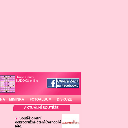
Hrajte s námi
SUDOKU online
!
INA
MIMINKA
FOTOALBUM
DISKUZE
AKTUÁLNÍ SOUTĚŽE
Soutěž o letní
dobrodružné čtení Černobílé
léto.