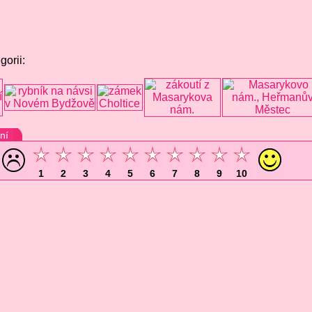
gorii:
ní
1
2
3
4
5
6
7
8
9
10