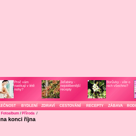
Proč vám
Jeřabiny -
Borůvky - víte o
natékají v létě
nejoblíbenější
nich všechno?
nohy?
recepty
LEČNOST
BYDLENÍ
ZDRAVÍ
CESTOVÁNÍ
RECEPTY
ZÁBAVA
ROD
/
Fotoalbum
/
Příroda
/
na konci října