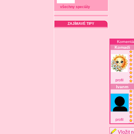
všechny speciály
ZAJÍMAVÉ TIPY
Komentá
Komadi
profil
Ivanm
profil
Vložit 