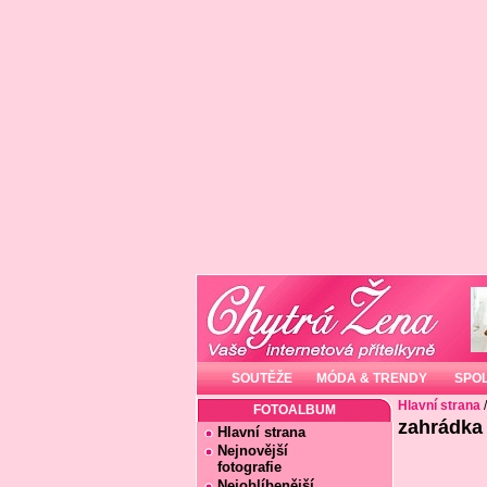
SOUTĚŽE
MÓDA & TRENDY
SPO
Hlavní strana
FOTOALBUM
zahrádka 
Hlavní strana
Nejnovější
fotografie
Nejoblíbenější