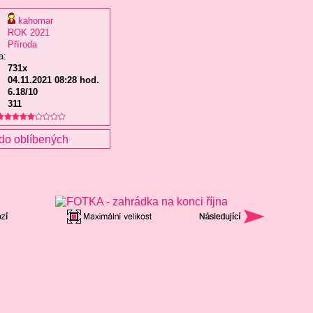
kahomar
ROK 2021
Příroda
a:
731x
04.11.2021 08:28 hod.
6.18/10
311
do oblíbených