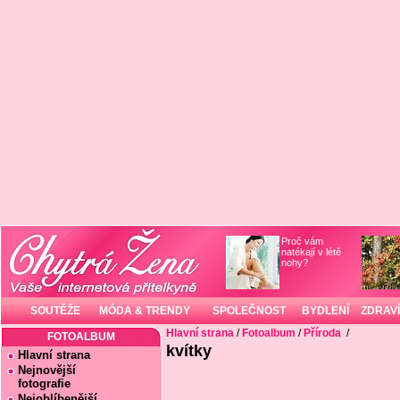
Proč vám
natékají v létě
nohy?
SOUTĚŽE
MÓDA & TRENDY
SPOLEČNOST
BYDLENÍ
ZDRAVÍ
Hlavní strana
/
Fotoalbum
/
Příroda
/
FOTOALBUM
kvítky
Hlavní strana
Nejnovější
fotografie
Nejoblíbenější