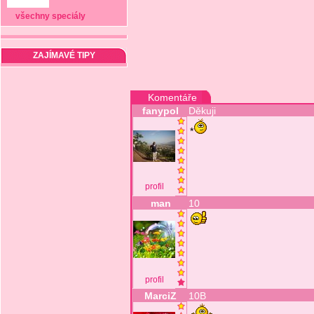
všechny speciály
ZAJÍMAVÉ TIPY
Komentáře
fanypol
Děkuji
*
profil
man
10
profil
MarciZ
10B