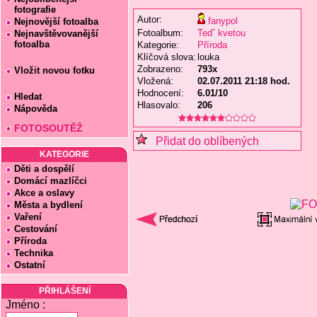
fotografie
Autor:
fanypol
Nejnovější fotoalba
Fotoalbum:
Tedˇ kvetou
Nejnavštěvovanější
fotoalba
Kategorie:
Příroda
Klíčová slova:
louka
Zobrazeno:
793x
Vložit novou fotku
Vložená:
02.07.2011 21:18 hod.
Hodnocení:
6.01/10
Hledat
Hlasovalo:
206
Nápověda
FOTOSOUTĚŽ
Přidat do oblíbených
KATEGORIE
Děti a dospělí
Domácí mazlíčci
Akce a oslavy
Města a bydlení
Vaření
Cestování
Příroda
Technika
Ostatní
PŘIHLÁŠENÍ
Jméno :