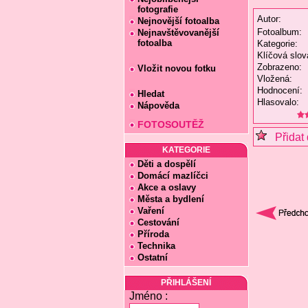
fotografie
Autor:
Nejnovější fotoalba
Fotoalbum:
Nejnavštěvovanější
fotoalba
Kategorie:
Klíčová slov
Zobrazeno:
Vložit novou fotku
Vložená:
Hodnocení:
Hledat
Hlasovalo:
Nápověda
FOTOSOUTĚŽ
Přidat 
KATEGORIE
Děti a dospělí
Domácí mazlíčci
Akce a oslavy
Města a bydlení
Vaření
Cestování
Příroda
Technika
Ostatní
PŘIHLÁŠENÍ
Jméno :