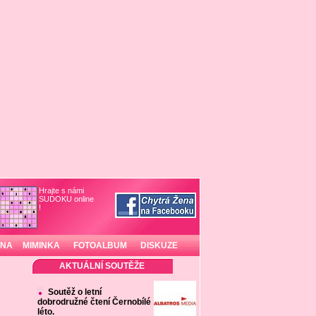
Hrajte s námi
SUDOKU online
!
INA
MIMINKA
FOTOALBUM
DISKUZE
AKTUÁLNÍ SOUTĚŽE
Soutěž o letní
dobrodružné čtení Černobílé
léto.