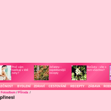
Proč vám
Jeřabiny -
Borůvky - víte o
natékají v létě
nejoblíbenější
nich všechno?
nohy?
recepty
LEČNOST
BYDLENÍ
ZDRAVÍ
CESTOVÁNÍ
RECEPTY
ZÁBAVA
ROD
/
Fotoalbum
/
Příroda
/
 přinesl