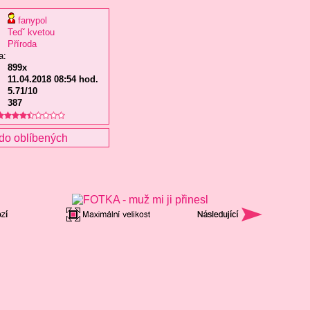
fanypol
Tedˇ kvetou
Příroda
a:
899x
11.04.2018 08:54 hod.
5.71/10
387
do oblíbených