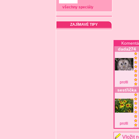
všechny speciály
ZAJÍMAVÉ TIPY
Komentá
dada274
profil
sestřička
profil
Vložit 