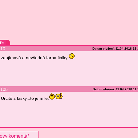
ře
10
Datum vložení: 11.04.2018 19
zaujímavá a nevšedná farba fialky
10b
Datum vložení: 11.04.2018 11
Určitě z lásky...to je milé.
nový komentář