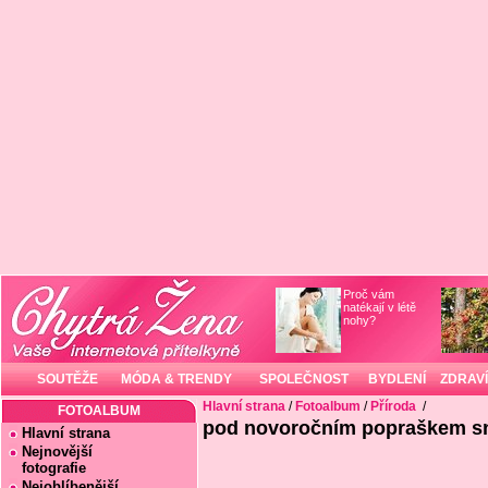
Proč vám
natékají v létě
nohy?
SOUTĚŽE
MÓDA & TRENDY
SPOLEČNOST
BYDLENÍ
ZDRAVÍ
Hlavní strana
/
Fotoalbum
/
Příroda
/
FOTOALBUM
pod novoročním popraškem s
Hlavní strana
Nejnovější
fotografie
Nejoblíbenější