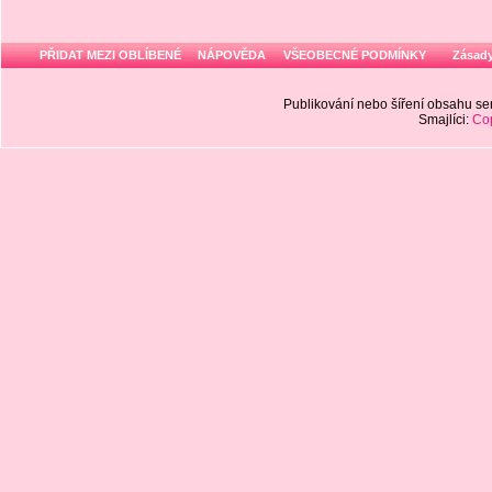
PŘIDAT MEZI OBLÍBENÉ
NÁPOVĚDA
VŠEOBECNÉ PODMÍNKY
Zásady
Publikování nebo šíření obsahu 
Smajlíci:
Cop