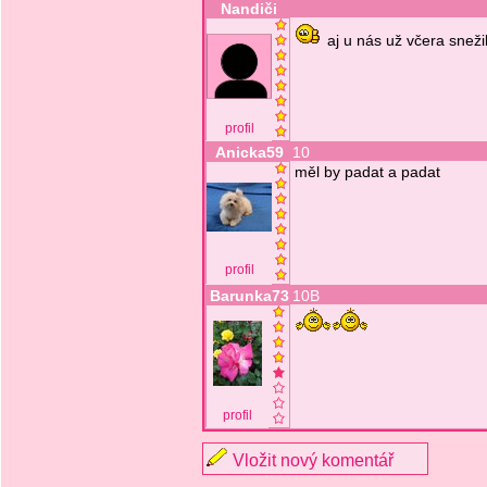
Nandiči
aj u nás už včera sneži
profil
Anicka59
10
měl by padat a padat
profil
Barunka73
10B
profil
Vložit nový komentář