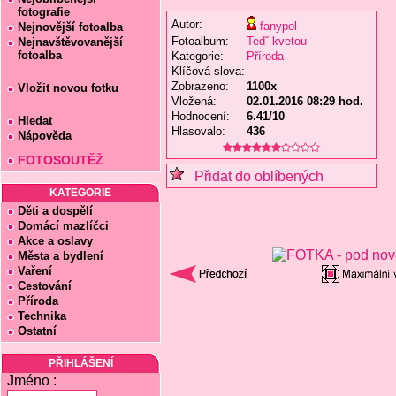
fotografie
Autor:
fanypol
Nejnovější fotoalba
Fotoalbum:
Tedˇ kvetou
Nejnavštěvovanější
fotoalba
Kategorie:
Příroda
Klíčová slova:
Zobrazeno:
1100x
Vložit novou fotku
Vložená:
02.01.2016 08:29 hod.
Hodnocení:
6.41/10
Hledat
Hlasovalo:
436
Nápověda
FOTOSOUTĚŽ
Přidat do oblíbených
KATEGORIE
Děti a dospělí
Domácí mazlíčci
Akce a oslavy
Města a bydlení
Vaření
Cestování
Příroda
Technika
Ostatní
PŘIHLÁŠENÍ
Jméno :