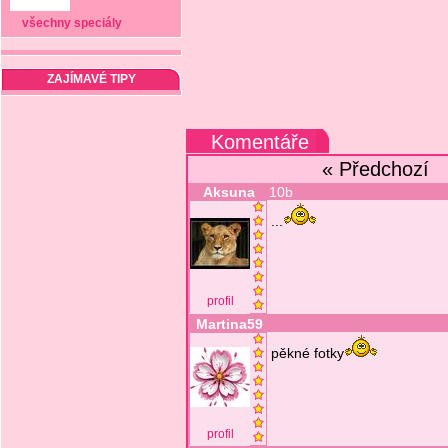
všechny speciály
ZAJÍMAVÉ TIPY
Komentáře
« Předchozí
Aksuna
10b
...
profil
Martina59
pěkné fotky
profil